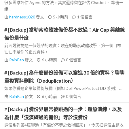
很多團隊評估 Agent 的方法，其實還停留在評估 Chatbot。 準備一
組...
由
hardness1020
發文
5 小時前
1
個留言
# [Backup] 當勒索軟體連備份都不放過：Air Gap 與離線
備份是什麼
前面幾篇提過一個殘酷的現實：現在的勒索軟體攻擊，第一個目標
往往不是你的正式資料，...
由
RainPan
發文
6 小時前
0
個留言
# [Backup] 為什麼備份設備可以塞進 30 倍的資料？聊聊
重複資料刪除（Deduplication）
如果你看過企業級備份設備（例如 Dell PowerProtect DD 系列）...
由
RainPan
發文
6 小時前
0
個留言
# [Backup] 備份界最常被跳過的一步：還原演練，以及
為什麼「沒演練過的備份」等於沒備份
這個系列第4篇聊過「有備份不等於救得回來」，今天把這個主題收