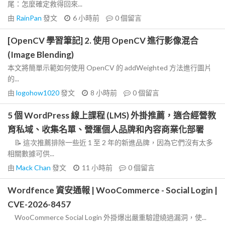
尾：怎麼確定救得回來...
由
RainPan
發文
6 小時前
0
個留言
[OpenCV 學習筆記] 2. 使用 OpenCV 進行影像混合
(Image Blending)
本文將簡單示範如何使用 OpenCV 的 addWeighted 方法進行圖片
的...
由
logohow1020
發文
8 小時前
0
個留言
5 個 WordPress 線上課程 (LMS) 外掛推薦，適合經營教
育私域、收集名單、營運個人品牌和內容商業化部署
📝 這次推薦排除一些近 1 至 2 年的新進品牌，因為它們沒有太多
相關數據可供...
由
Mack Chan
發文
11 小時前
0
個留言
Wordfence 資安通報 | WooCommerce - Social Login |
CVE-2026-8457
WooCommerce Social Login 外掛爆出嚴重驗證繞過漏洞，使...