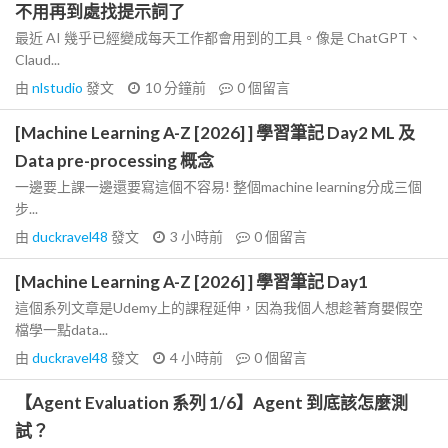
不用再到處找提示詞了
最近 AI 幾乎已經變成每天工作都會用到的工具。像是 ChatGPT、
Claud...
由
nlstudio
發文
10 分鐘前
0
個留言
[Machine Learning A-Z [2026] ] 學習筆記 Day2 ML 及
Data pre-processing 概念
一邊要上課一邊還要寫這個不容易! 整個machine learning分成三個
步...
由
duckravel48
發文
3 小時前
0
個留言
[Machine Learning A-Z [2026] ] 學習筆記 Day1
這個系列文章是Udemy上的課程延伸，因為我個人想趁著育嬰假空
檔學一點data...
由
duckravel48
發文
4 小時前
0
個留言
【Agent Evaluation 系列 1/6】Agent 到底該怎麼測
試？