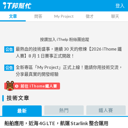
登入
文章
問答
My Project
徵才
聊天
按讚加入 iThelp 粉絲團追蹤
最熱血的技術盛事，連續 30 天的修煉【2026 iThome 鐵
公告
人賽】8 月 1 日賽事正式開啟！
全新專區「My Project」正式上線！邀請你用技術交流，
公告
分享最真實的開發經驗
前往 iThome鐵人賽
技術文章
熱門
鐵人賽
最新
船舶應用，近海 4G LTE，航運 Starlink 整合運用