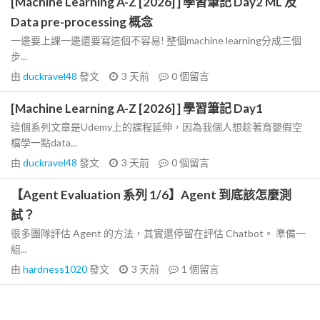
[Machine Learning A-Z [2026] ] 學習筆記 Day2 ML 及
Data pre-processing 概念
一邊要上課一邊還要寫這個不容易! 整個machine learning分成三個
步...
由
duckravel48
發文
3 天前
0
個留言
[Machine Learning A-Z [2026] ] 學習筆記 Day1
這個系列文章是Udemy上的課程延伸，因為我個人想趁著育嬰假空
檔學一點data...
由
duckravel48
發文
3 天前
0
個留言
【Agent Evaluation 系列 1/6】Agent 到底該怎麼測
試？
很多團隊評估 Agent 的方法，其實還停留在評估 Chatbot。 準備一
組...
由
hardness1020
發文
3 天前
1
個留言