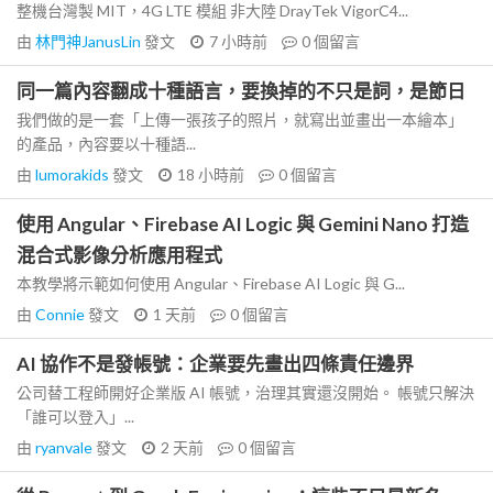
整機台灣製 MIT，4G LTE 模組 非大陸 DrayTek VigorC4...
由
林門神JanusLin
發文
7 小時前
0
個留言
同一篇內容翻成十種語言，要換掉的不只是詞，是節日
我們做的是一套「上傳一張孩子的照片，就寫出並畫出一本繪本」
的產品，內容要以十種語...
由
lumorakids
發文
18 小時前
0
個留言
使用 Angular、Firebase AI Logic 與 Gemini Nano 打造
混合式影像分析應用程式
本教學將示範如何使用 Angular、Firebase AI Logic 與 G...
由
Connie
發文
1 天前
0
個留言
AI 協作不是發帳號：企業要先畫出四條責任邊界
公司替工程師開好企業版 AI 帳號，治理其實還沒開始。 帳號只解決
「誰可以登入」...
由
ryanvale
發文
2 天前
0
個留言