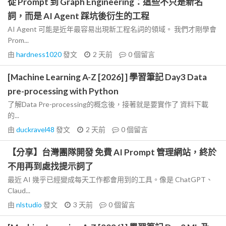
從 Prompt 到 Graph Engineering：這些不只是新名
詞，而是 AI Agent 踩坑後衍生的工程
AI Agent 可能是近年最容易出現新工程名詞的領域。 我們才剛學會
Prom...
由
hardness1020
發文
2 天前
0
個留言
[Machine Learning A-Z [2026] ] 學習筆記 Day3 Data
pre-processing with Python
了解Data Pre-processing的概念後，接著就是要實作了 資料下載
的...
由
duckravel48
發文
2 天前
0
個留言
【分享】台灣團隊開發 免費 AI Prompt 管理網站，終於
不用再到處找提示詞了
最近 AI 幾乎已經變成每天工作都會用到的工具。像是 ChatGPT、
Claud...
由
nlstudio
發文
3 天前
0
個留言