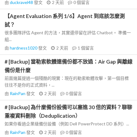
由
duckravel48
發文
2 天前
0
個留言
【Agent Evaluation 系列 1/6】Agent 到底該怎麼測
試？
很多團隊評估 Agent 的方法，其實還停留在評估 Chatbot。 準備一
組...
由
hardness1020
發文
2 天前
1
個留言
# [Backup] 當勒索軟體連備份都不放過：Air Gap 與離線
備份是什麼
前面幾篇提過一個殘酷的現實：現在的勒索軟體攻擊，第一個目標
往往不是你的正式資料，...
由
RainPan
發文
2 天前
0
個留言
# [Backup] 為什麼備份設備可以塞進 30 倍的資料？聊聊
重複資料刪除（Deduplication）
如果你看過企業級備份設備（例如 Dell PowerProtect DD 系列）...
由
RainPan
發文
2 天前
0
個留言