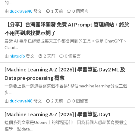
的...
由
duckravel48
發文
1 天前
0
個留言
【分享】台灣團隊開發 免費 AI Prompt 管理網站，終於
不用再到處找提示詞了
最近 AI 幾乎已經變成每天工作都會用到的工具。像是 ChatGPT、
Claud...
由
nlstudio
發文
2 天前
0
個留言
[Machine Learning A-Z [2026] ] 學習筆記 Day2 ML 及
Data pre-processing 概念
一邊要上課一邊還要寫這個不容易! 整個machine learning分成三個
步...
由
duckravel48
發文
2 天前
0
個留言
[Machine Learning A-Z [2026] ] 學習筆記 Day1
這個系列文章是Udemy上的課程延伸，因為我個人想趁著育嬰假空
檔學一點data...