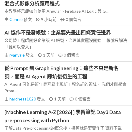
混合式影像分析應用程式
本教學將示範如何使用 Angular、Firebase AI Logic 與 G...
由
Connie
發文
9 小時前
0
個留言
AI 協作不是發帳號：企業要先畫出四條責任邊界
公司替工程師開好企業版 AI 帳號，治理其實還沒開始。 帳號只解決
「誰可以登入」...
由
ryanvale
發文
1 天前
0
個留言
從 Prompt 到 Graph Engineering：這些不只是新名
詞，而是 AI Agent 踩坑後衍生的工程
AI Agent 可能是近年最容易出現新工程名詞的領域。 我們才剛學會
Prom...
由
hardness1020
發文
1 天前
0
個留言
[Machine Learning A-Z [2026] ] 學習筆記 Day3 Data
pre-processing with Python
了解Data Pre-processing的概念後，接著就是要實作了 資料下載