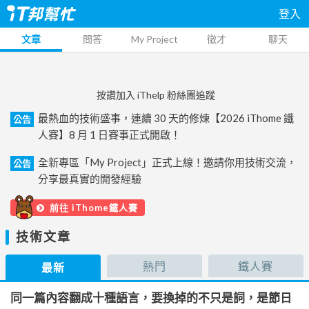
登入
文章
問答
My Project
徵才
聊天
按讚加入 iThelp 粉絲團追蹤
最熱血的技術盛事，連續 30 天的修煉【2026 iThome 鐵
公告
人賽】8 月 1 日賽事正式開啟！
全新專區「My Project」正式上線！邀請你用技術交流，
公告
分享最真實的開發經驗
前往 iThome鐵人賽
技術文章
熱門
鐵人賽
最新
同一篇內容翻成十種語言，要換掉的不只是詞，是節日