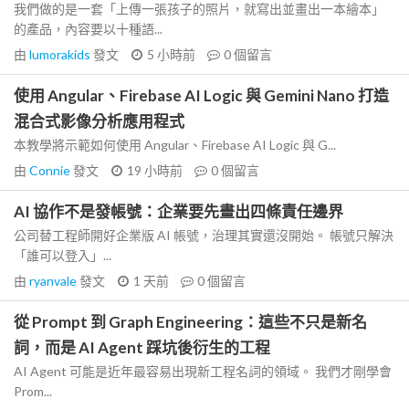
我們做的是一套「上傳一張孩子的照片，就寫出並畫出一本繪本」
的產品，內容要以十種語...
由
lumorakids
發文
5 小時前
0
個留言
使用 Angular、Firebase AI Logic 與 Gemini Nano 打造
混合式影像分析應用程式
本教學將示範如何使用 Angular、Firebase AI Logic 與 G...
由
Connie
發文
19 小時前
0
個留言
AI 協作不是發帳號：企業要先畫出四條責任邊界
公司替工程師開好企業版 AI 帳號，治理其實還沒開始。 帳號只解決
「誰可以登入」...
由
ryanvale
發文
1 天前
0
個留言
從 Prompt 到 Graph Engineering：這些不只是新名
詞，而是 AI Agent 踩坑後衍生的工程
AI Agent 可能是近年最容易出現新工程名詞的領域。 我們才剛學會
Prom...