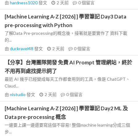
由
hardness1020
發文
2 天前
0
個留言
[Machine Learning A-Z [2026] ] 學習筆記 Day3 Data
pre-processing with Python
了解Data Pre-processing的概念後，接著就是要實作了 資料下載
的...
由
duckravel48
發文
2 天前
0
個留言
【分享】台灣團隊開發 免費 AI Prompt 管理網站，終於
不用再到處找提示詞了
最近 AI 幾乎已經變成每天工作都會用到的工具。像是 ChatGPT、
Claud...
由
nlstudio
發文
2 天前
0
個留言
[Machine Learning A-Z [2026] ] 學習筆記 Day2 ML 及
Data pre-processing 概念
一邊要上課一邊還要寫這個不容易! 整個machine learning分成三個
步...