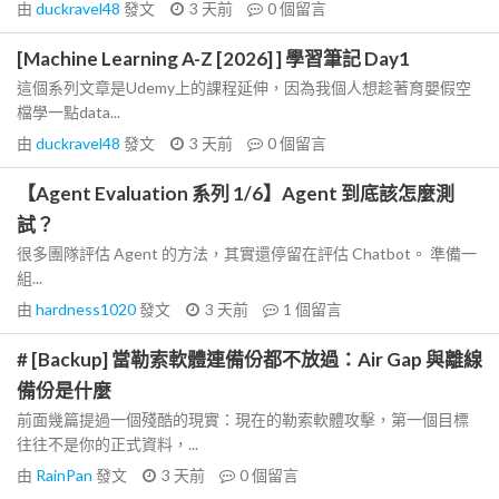
由
duckravel48
發文
3 天前
0
個留言
[Machine Learning A-Z [2026] ] 學習筆記 Day1
這個系列文章是Udemy上的課程延伸，因為我個人想趁著育嬰假空
檔學一點data...
由
duckravel48
發文
3 天前
0
個留言
【Agent Evaluation 系列 1/6】Agent 到底該怎麼測
試？
很多團隊評估 Agent 的方法，其實還停留在評估 Chatbot。 準備一
組...
由
hardness1020
發文
3 天前
1
個留言
# [Backup] 當勒索軟體連備份都不放過：Air Gap 與離線
備份是什麼
前面幾篇提過一個殘酷的現實：現在的勒索軟體攻擊，第一個目標
往往不是你的正式資料，...
由
RainPan
發文
3 天前
0
個留言