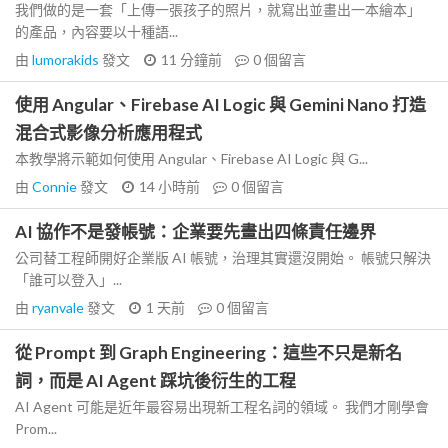
我們做的是一套「上傳一張孩子的照片，就寫出並畫出一本繪本」
的產品，內容要以十種語...
由
lumorakids
發文
11 分鐘前
0
個留言
使用 Angular、Firebase AI Logic 與 Gemini Nano 打造
混合式影像分析應用程式
本教學將示範如何使用 Angular、Firebase AI Logic 與 G...
由
Connie
發文
14 小時前
0
個留言
AI 協作不是發帳號：企業要先畫出四條責任邊界
公司替工程師開好企業版 AI 帳號，治理其實還沒開始。 帳號只解決
「誰可以登入」...
由
ryanvale
發文
1 天前
0
個留言
從 Prompt 到 Graph Engineering：這些不只是新名
詞，而是 AI Agent 踩坑後衍生的工程
AI Agent 可能是近年最容易出現新工程名詞的領域。 我們才剛學會
Prom...