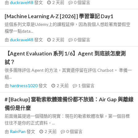
由
duckravel48
發文
2 天前
0
個留言
[Machine Learning A-Z [2026] ] 學習筆記 Day1
這個系列文章是Udemy上的課程延伸，因為我個人想趁著育嬰假空
檔學一點data...
由
duckravel48
發文
2 天前
0
個留言
【Agent Evaluation 系列 1/6】Agent 到底該怎麼測
試？
很多團隊評估 Agent 的方法，其實還停留在評估 Chatbot。 準備一
組...
由
hardness1020
發文
2 天前
1
個留言
# [Backup] 當勒索軟體連備份都不放過：Air Gap 與離線
備份是什麼
前面幾篇提過一個殘酷的現實：現在的勒索軟體攻擊，第一個目標
往往不是你的正式資料，...
由
RainPan
發文
2 天前
0
個留言