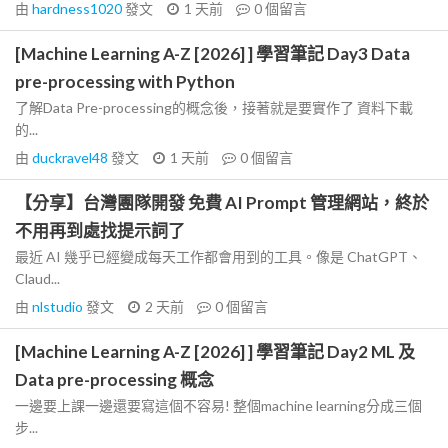
由
hardness1020
發文
1 天前
0
個留言
[Machine Learning A-Z [2026] ] 學習筆記 Day3 Data
pre-processing with Python
了解Data Pre-processing的概念後，接著就是要實作了 資料下載
的...
由
duckravel48
發文
1 天前
0
個留言
【分享】台灣團隊開發 免費 AI Prompt 管理網站，終於
不用再到處找提示詞了
最近 AI 幾乎已經變成每天工作都會用到的工具。像是 ChatGPT、
Claud...
由
nlstudio
發文
2 天前
0
個留言
[Machine Learning A-Z [2026] ] 學習筆記 Day2 ML 及
Data pre-processing 概念
一邊要上課一邊還要寫這個不容易! 整個machine learning分成三個
步...