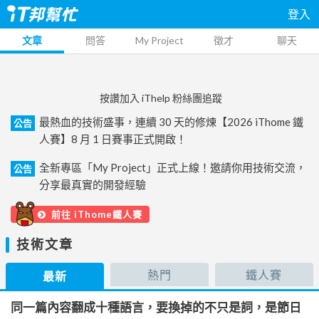
登入
文章
問答
My Project
徵才
聊天
按讚加入 iThelp 粉絲團追蹤
最熱血的技術盛事，連續 30 天的修煉【2026 iThome 鐵
公告
人賽】8 月 1 日賽事正式開啟！
全新專區「My Project」正式上線！邀請你用技術交流，
公告
分享最真實的開發經驗
前往 iThome鐵人賽
技術文章
熱門
鐵人賽
最新
同一篇內容翻成十種語言，要換掉的不只是詞，是節日