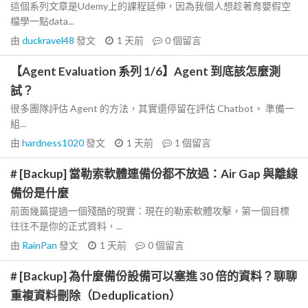
這個系列文章是Udemy上的課程延伸，因為我個人想趁著育嬰假空
檔學一點data...
由
duckravel48
發文
1 天前
0
個留言
【Agent Evaluation 系列 1/6】Agent 到底該怎麼測
試？
很多團隊評估 Agent 的方法，其實還停留在評估 Chatbot。 準備一
組...
由
hardness1020
發文
1 天前
1
個留言
# [Backup] 當勒索軟體連備份都不放過：Air Gap 與離線
備份是什麼
前面幾篇提過一個殘酷的現實：現在的勒索軟體攻擊，第一個目標
往往不是你的正式資料，...
由
RainPan
發文
1 天前
0
個留言
# [Backup] 為什麼備份設備可以塞進 30 倍的資料？聊聊
重複資料刪除（Deduplication）