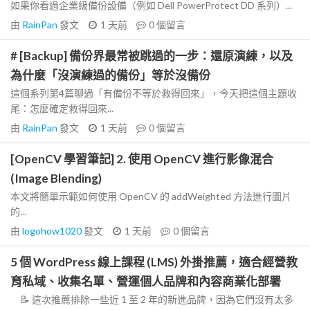
如果你看過企業級備份設備（例如 Dell PowerProtect DD 系列）...
由
RainPan
發文
1 天前
0
個留言
# [Backup] 備份界最常被跳過的一步：還原演練，以及
為什麼「沒演練過的備份」等於沒備份
這個系列第4篇聊過「有備份不等於救得回來」，今天把這個主題收
尾：怎麼確定救得回來...
由
RainPan
發文
1 天前
0
個留言
[OpenCV 學習筆記] 2. 使用 OpenCV 進行影像混合
(Image Blending)
本文將簡單示範如何使用 OpenCV 的 addWeighted 方法進行圖片
的...
由
logohow1020
發文
1 天前
0
個留言
5 個 WordPress 線上課程 (LMS) 外掛推薦，適合經營教
育私域、收集名單、營運個人品牌和內容商業化部署
📝 這次推薦排除一些近 1 至 2 年的新進品牌，因為它們沒有太多