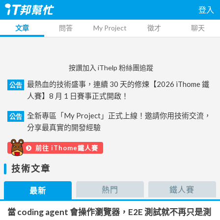
登入
文章
問答
My Project
徵才
聊天
按讚加入 iThelp 粉絲團追蹤
最熱血的技術盛事，連續 30 天的修煉【2026 iThome 鐵
公告
人賽】8 月 1 日賽事正式開啟！
全新專區「My Project」正式上線！邀請你用技術交流，
公告
分享最真實的開發經驗
前往 iThome鐵人賽
技術文章
熱門
鐵人賽
最新
當 coding agent 會操作瀏覽器，E2E 測試就不再只是測