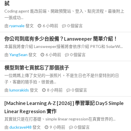
試
Coding agent 能改前端、開啟預覽站、登入、點完流程，最後附上
一張成功...
由
ryanvale
發文
6 小時前
0
個留言
你公司到底有多少台設備？Lansweeper 簡單介紹！
本篇我將會介紹 Lansweeper接著將會依序介紹 PRTG和 SolarWi...
由
YangSean
發文
6 小時前
0
個留言
模型到第七頁就忘了那個孩子
一位媽媽上傳了女兒的一張照片。不是生日也不是什麼特別的日
子，客廳的隨手拍，很普通...
由
lumorakids
發文
8 小時前
0
個留言
[Machine Learning A-Z [2026] ] 學習筆記 Day5 Simple
Linear Regression 實作
其實就只是在打基礎、simple linear regression在真實世界的...
由
duckravel48
發文
9 小時前
0
個留言