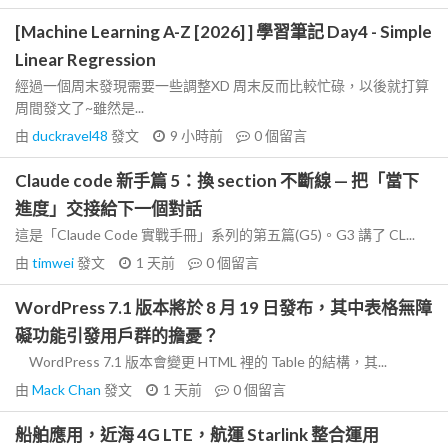
[Machine Learning A-Z [2026] ] 學習筆記 Day4 - Simple
Linear Regression
經過一個周末發現需要一些調整XD 周末反而比較忙碌，以後就打算
周間發文了~雖然是...
由
duckravel48
發文
9 小時前
0
個留言
Claude code 新手篇 5：換 section 不斷線 — 把「當下
進度」交接給下一個對話
這是「Claude Code 實戰手冊」系列的第五篇(G5)。G3 講了 CL...
由
timwei
發文
1 天前
0
個留言
WordPress 7.1 版本將於 8 月 19 日發布，其中表格無障
礙功能引發用戶群的擔憂？
WordPress 7.1 版本會變更 HTML 裡的 Table 的結構，其...
由
Mack Chan
發文
1 天前
0
個留言
船舶應用，近海 4G LTE，航運 Starlink 整合運用