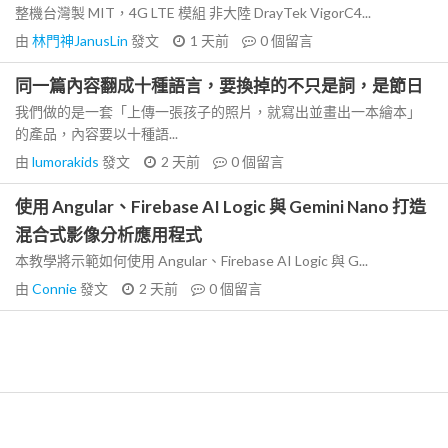
整機台灣製 MIT，4G LTE 模組 非大陸 DrayTek VigorC4...
由
林門神JanusLin
發文
1 天前
0
個留言
同一篇內容翻成十種語言，要換掉的不只是詞，是節日
我們做的是一套「上傳一張孩子的照片，就寫出並畫出一本繪本」
的產品，內容要以十種語...
由
lumorakids
發文
2 天前
0
個留言
使用 Angular、Firebase AI Logic 與 Gemini Nano 打造
混合式影像分析應用程式
本教學將示範如何使用 Angular、Firebase AI Logic 與 G...
由
Connie
發文
2 天前
0
個留言