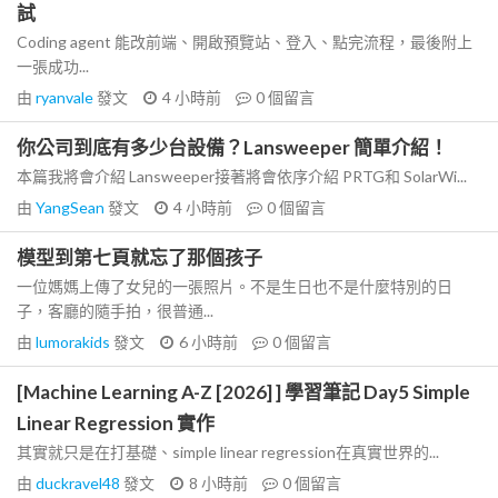
試
Coding agent 能改前端、開啟預覽站、登入、點完流程，最後附上
一張成功...
由
ryanvale
發文
4 小時前
0
個留言
你公司到底有多少台設備？Lansweeper 簡單介紹！
本篇我將會介紹 Lansweeper接著將會依序介紹 PRTG和 SolarWi...
由
YangSean
發文
4 小時前
0
個留言
模型到第七頁就忘了那個孩子
一位媽媽上傳了女兒的一張照片。不是生日也不是什麼特別的日
子，客廳的隨手拍，很普通...
由
lumorakids
發文
6 小時前
0
個留言
[Machine Learning A-Z [2026] ] 學習筆記 Day5 Simple
Linear Regression 實作
其實就只是在打基礎、simple linear regression在真實世界的...
由
duckravel48
發文
8 小時前
0
個留言