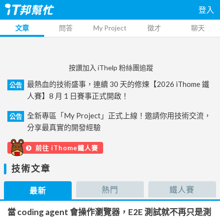
登入
文章
問答
My Project
徵才
聊天
按讚加入 iThelp 粉絲團追蹤
最熱血的技術盛事，連續 30 天的修煉【2026 iThome 鐵
公告
人賽】8 月 1 日賽事正式開啟！
全新專區「My Project」正式上線！邀請你用技術交流，
公告
分享最真實的開發經驗
前往 iThome鐵人賽
技術文章
熱門
鐵人賽
最新
當 coding agent 會操作瀏覽器，E2E 測試就不再只是測