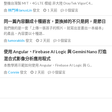
整機台灣製 MIT，4G LTE 模組 非大陸 DrayTek VigorC4...
由
林門神JanusLin
發文
1 天前
0
個留言
同一篇內容翻成十種語言，要換掉的不只是詞，是節日
我們做的是一套「上傳一張孩子的照片，就寫出並畫出一本繪本」
的產品，內容要以十種語...
由
lumorakids
發文
2 天前
0
個留言
使用 Angular、Firebase AI Logic 與 Gemini Nano 打造
混合式影像分析應用程式
本教學將示範如何使用 Angular、Firebase AI Logic 與 G...
由
Connie
發文
2 天前
0
個留言