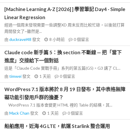
[Machine Learning A-Z [2026] ] 學習筆記 Day4 - Simple
Linear Regression
經過一個周末發現需要一些調整XD 周末反而比較忙碌，以後就打算
周間發文了~雖然是...
由
duckravel48
發文
8 小時前
0
個留言
Claude code 新手篇 5：換 section 不斷線 — 把「當下
進度」交接給下一個對話
這是「Claude Code 實戰手冊」系列的第五篇(G5)。G3 講了 CL...
由
timwei
發文
1 天前
0
個留言
WordPress 7.1 版本將於 8 月 19 日發布，其中表格無障
礙功能引發用戶群的擔憂？
WordPress 7.1 版本會變更 HTML 裡的 Table 的結構，其...
由
Mack Chan
發文
1 天前
0
個留言
船舶應用，近海 4G LTE，航運 Starlink 整合運用