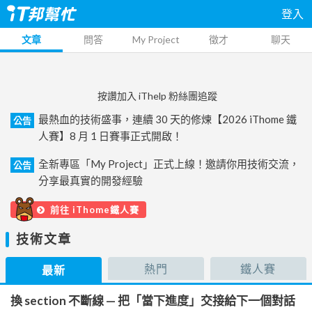
登入
文章
問答
My Project
徵才
聊天
按讚加入 iThelp 粉絲團追蹤
最熱血的技術盛事，連續 30 天的修煉【2026 iThome 鐵
公告
人賽】8 月 1 日賽事正式開啟！
全新專區「My Project」正式上線！邀請你用技術交流，
公告
分享最真實的開發經驗
前往 iThome鐵人賽
技術文章
熱門
鐵人賽
最新
換 section 不斷線 — 把「當下進度」交接給下一個對話