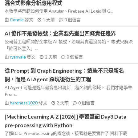
混合式影像分析應用程式
本教學將示範如何使用 Angular、Firebase AI Logic 與 G...
由
Connie
發文
1 天前
0
個留言
AI 協作不是發帳號：企業要先畫出四條責任邊界
公司替工程師開好企業版 AI 帳號，治理其實還沒開始。 帳號只解決
「誰可以登入」...
由
ryanvale
發文
2 天前
0
個留言
從 Prompt 到 Graph Engineering：這些不只是新名
詞，而是 AI Agent 踩坑後衍生的工程
AI Agent 可能是近年最容易出現新工程名詞的領域。 我們才剛學會
Prom...
由
hardness1020
發文
2 天前
0
個留言
[Machine Learning A-Z [2026] ] 學習筆記 Day3 Data
pre-processing with Python
了解Data Pre-processing的概念後，接著就是要實作了 資料下載