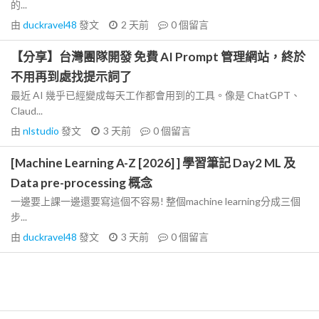
的...
由
duckravel48
發文
2 天前
0
個留言
【分享】台灣團隊開發 免費 AI Prompt 管理網站，終於
不用再到處找提示詞了
最近 AI 幾乎已經變成每天工作都會用到的工具。像是 ChatGPT、
Claud...
由
nlstudio
發文
3 天前
0
個留言
[Machine Learning A-Z [2026] ] 學習筆記 Day2 ML 及
Data pre-processing 概念
一邊要上課一邊還要寫這個不容易! 整個machine learning分成三個
步...
由
duckravel48
發文
3 天前
0
個留言