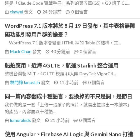
這是「Claude Code 實戰手冊」系列的第五篇(G5)。G3 講了 CL...
由
timwei
發文
24 分鐘前
0
個留言
WordPress 7.1 版本將於 8 月 19 日發布，其中表格無障
礙功能引發用戶群的擔憂？
WordPress 7.1 版本會變更 HTML 裡的 Table 的結構，其...
由
Mack Chan
發文
40 分鐘前
0
個留言
船舶應用，近海 4G LTE，航運 Starlink 整合運用
整機台灣製 MIT，4G LTE 模組 非大陸 DrayTek VigorC4...
由
林門神JanusLin
發文
11 小時前
0
個留言
同一篇內容翻成十種語言，要換掉的不只是詞，是節日
我們做的是一套「上傳一張孩子的照片，就寫出並畫出一本繪本」
的產品，內容要以十種語...
由
lumorakids
發文
21 小時前
0
個留言
使用 Angular、Firebase AI Logic 與 Gemini Nano 打造