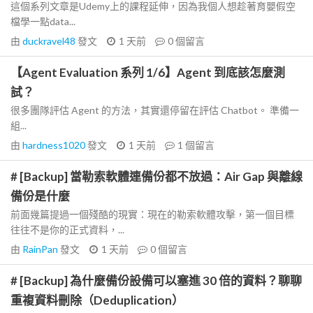
這個系列文章是Udemy上的課程延伸，因為我個人想趁著育嬰假空
檔學一點data...
由
duckravel48
發文
1 天前
0
個留言
【Agent Evaluation 系列 1/6】Agent 到底該怎麼測
試？
很多團隊評估 Agent 的方法，其實還停留在評估 Chatbot。 準備一
組...
由
hardness1020
發文
1 天前
1
個留言
# [Backup] 當勒索軟體連備份都不放過：Air Gap 與離線
備份是什麼
前面幾篇提過一個殘酷的現實：現在的勒索軟體攻擊，第一個目標
往往不是你的正式資料，...
由
RainPan
發文
1 天前
0
個留言
# [Backup] 為什麼備份設備可以塞進 30 倍的資料？聊聊
重複資料刪除（Deduplication）