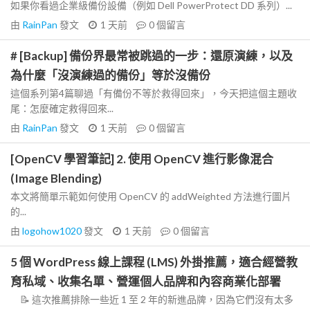
如果你看過企業級備份設備（例如 Dell PowerProtect DD 系列）...
由
RainPan
發文
1 天前
0
個留言
# [Backup] 備份界最常被跳過的一步：還原演練，以及
為什麼「沒演練過的備份」等於沒備份
這個系列第4篇聊過「有備份不等於救得回來」，今天把這個主題收
尾：怎麼確定救得回來...
由
RainPan
發文
1 天前
0
個留言
[OpenCV 學習筆記] 2. 使用 OpenCV 進行影像混合
(Image Blending)
本文將簡單示範如何使用 OpenCV 的 addWeighted 方法進行圖片
的...
由
logohow1020
發文
1 天前
0
個留言
5 個 WordPress 線上課程 (LMS) 外掛推薦，適合經營教
育私域、收集名單、營運個人品牌和內容商業化部署
📝 這次推薦排除一些近 1 至 2 年的新進品牌，因為它們沒有太多