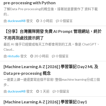
pre-processing with Python
了解Data Pre-processing的概念後，接著就是要實作了 資料下載
的...
由
duckravel48
發文
3 小時前
0
個留言
【分享】台灣團隊開發 免費 AI Prompt 管理網站，終於
不用再到處找提示詞了
最近 AI 幾乎已經變成每天工作都會用到的工具。像是 ChatGPT、
Claud...
由
nlstudio
發文
20 小時前
0
個留言
[Machine Learning A-Z [2026] ] 學習筆記 Day2 ML 及
Data pre-processing 概念
一邊要上課一邊還要寫這個不容易! 整個machine learning分成三個
步...
由
duckravel48
發文
1 天前
0
個留言
[Machine Learning A-Z [2026] ] 學習筆記 Day1