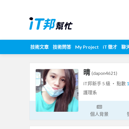
技術文章
技術問答
My Project
iT 徵才
聊
晴
(dapon4621)
iT邦新手 5 級 ‧ 點數
護理系
個人背景