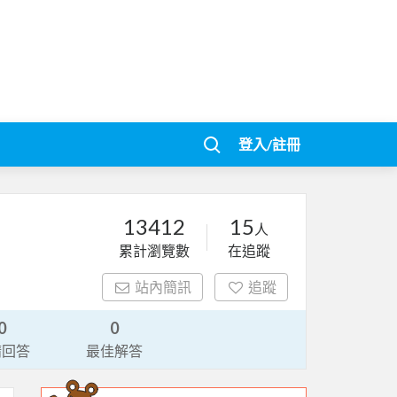
登入/註冊
13412
15
人
累計瀏覽數
在追蹤
站內簡訊
追蹤
0
0
請回答
最佳解答