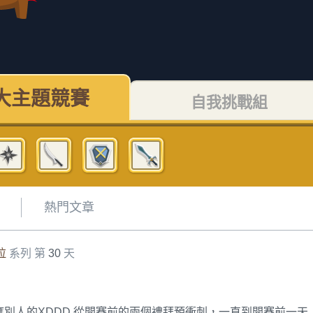
大主題競賽
自我挑戰組
熱門文章
拉
系列 第
30
天
別人的XDDD 從開賽前的兩個禮拜預衝刺，一直到開賽前一天