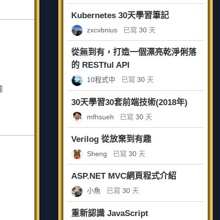
Kubernetes 30天學習筆記
zxcvbnius
已寫
30
天
從無到有，打造一個漂亮乾淨俐落
的 RESTful API
10程式中
已寫
30
天
據
30天學習30套前端技術(2018年)
mfhsueh
已寫
30
天
Verilog 從放棄到有趣
Sheng
已寫
30
天
ASP.NET MVC網頁程式介紹
小魚
已寫
30
天
重新認識 JavaScript