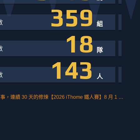
359
數
組
18
數
隊
143
數
人
最熱血的技術盛事，連續 30 天的修煉【2026 iThome 鐵人賽】8 月 1 日賽事正式開啟！