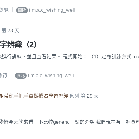
 次瀏覽 ｜
i.m.a.c_wishing_well
團隊
 第
28
天
行數字辨識（2）
進行訓練，並且查看結果。 程式開始： （1）定義訓練方式 m
次瀏覽 ｜
i.m.a.c_wishing_well
團隊
 文組帶你手把手實做機器學習聖經
系列 第
29
天
？我們今天就來看一下比較general一點的介紹 我們現在有一組資