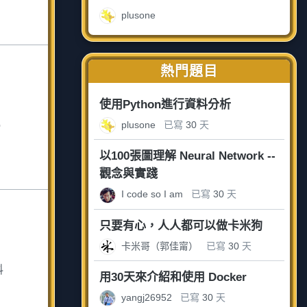
plusone
熱門題目
使用Python進行資料分析
plusone
已寫
30
天
o
以100張圖理解 Neural Network --
觀念與實踐
I code so I am
已寫
30
天
只要有心，人人都可以做卡米狗
卡米哥（郭佳甯）
已寫
30
天
料
用30天來介紹和使用 Docker
yangj26952
已寫
30
天