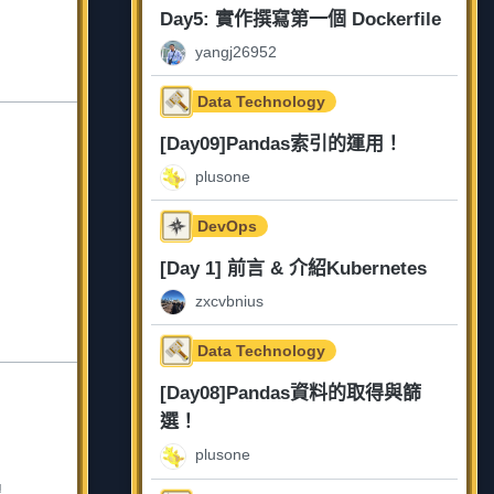
Day5: 實作撰寫第一個 Dockerfile
yangj26952
Data Technology
[Day09]Pandas索引的運用！
plusone
DevOps
[Day 1] 前言 & 介紹Kubernetes
zxcvbnius
Data Technology
[Day08]Pandas資料的取得與篩
選！
plusone
線