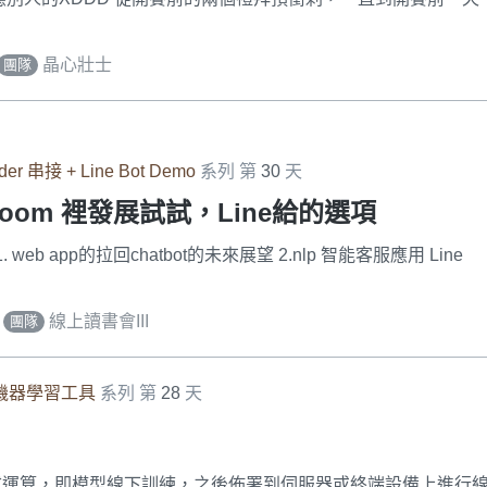
晶心壯士
團隊
der 串接 + Line Bot Demo
系列 第
30
天
troom 裡發展試試，Line給的選項
eb app的拉回chatbot的未來展望 2.nlp 智能客服應用 Line
｜
線上讀書會III
團隊
TK 機器學習工具
系列 第
28
天
式運算，即模型線下訓練，之後佈署到伺服器或終端設備上進行