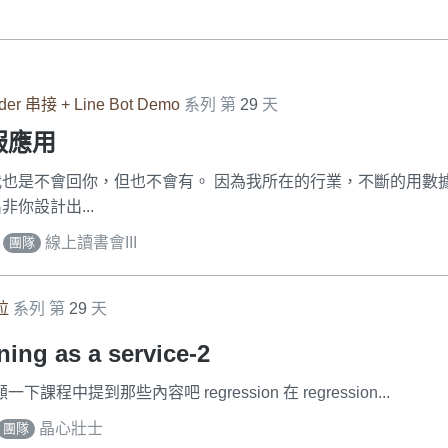
der 串接 + Line Bot Demo
系列 第
29
天
客服應用
也是不會回你，但也不會有。 因為我所在的行業，不斷的用數
你設計出...
｜
線上讀書會III
團隊
拉
系列 第
29
天
ing as a service-2
們來回顧一下課程中提到那些內容吧 regression 在 regression...
晶心壯士
團隊