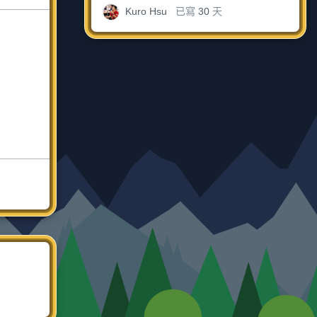
Kuro Hsu
已寫
30
天