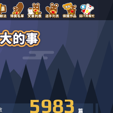
5983
數
篇