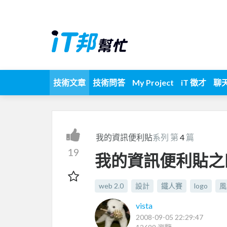
技術文章
技術問答
My Project
iT 徵才
聊
我的資訊便利貼
系列 第
4
篇
19
我的資訊便利貼之四
web 2.0
設計
鐵人賽
logo
風
vista
2008-09-05 22:29:47