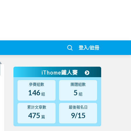
登入/註冊
iThome鐵人賽
參賽組數
團體組數
146
5
組
組
累計文章數
最後報名日
475
9/15
篇