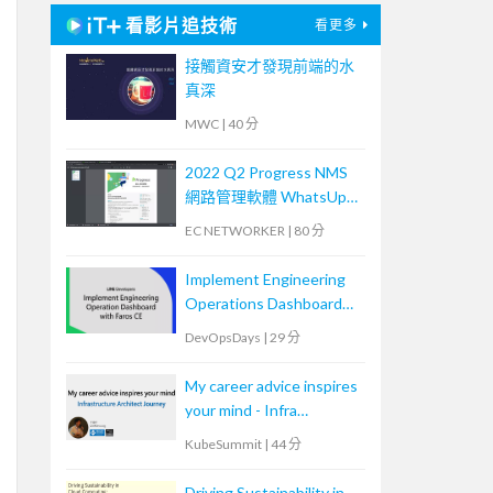
看影片追技術
看更多
接觸資安才發現前端的水
真深
MWC
|
40 分
2022 Q2 Progress NMS
網路管理軟體 WhatsUp
Gold 新版功能培訓課程
EC NETWORKER
|
80 分
Implement Engineering
Operations Dashboard
with Faros CE
DevOpsDays
|
29 分
My career advice inspires
your mind - Infra
Architect
KubeSummit
|
44 分
Driving Sustainability in