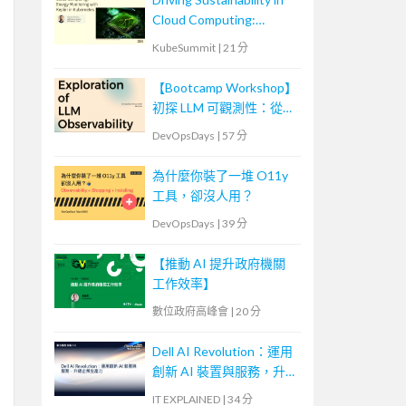
Cloud Computing:
Energy Monitoring with
KubeSummit
|
21 分
Kepler in Kubernetes
【Bootcamp Workshop】
初探 LLM 可觀測性：從概
念到實踐
DevOpsDays
|
57 分
為什麼你裝了一堆 O11y
工具，卻沒人用？
DevOpsDays
|
39 分
【推動 AI 提升政府機關
工作效率】
數位政府高峰會
|
20 分
Dell AI Revolution：運用
創新 AI 裝置與服務，升
級企業生產力
IT EXPLAINED
|
34 分