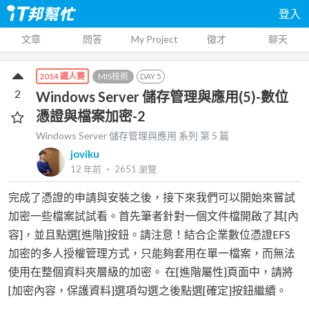
登入
文章
問答
My Project
徵才
聊天
MIS技術
DAY
5
2014 鐵人賽
2
Windows Server 儲存管理與應用(5)-數位
憑證與檔案加密-2
Windows Server 儲存管理與應用
系列 第
5
篇
joviku
12 年前
‧
2651
瀏覽
完成了憑證的申請與安裝之後，接下來我們可以開始來嘗試
加密一些檔案試試看。首先筆者針對一個文件檔開啟了其[內
容]，並且點選[進階]按鈕。請注意！結合企業數位憑證EFS
加密的多人授權管理方式，只能夠套用在單一檔案，而無法
使用在整個資料夾層級的加密。 在[進階屬性]頁面中，請將
[加密內容，保護資料]選項勾選之後點選[確定]按鈕繼續。