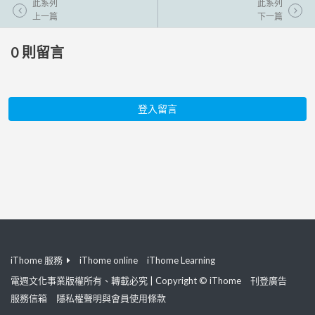
此系列
此系列
上一篇
下一篇
0
則留言
登入留言
iThome 服務
iThome online
iThome Learning
電週文化事業版權所有、轉載必究 | Copyright © iThome
刊登廣告
服務信箱
隱私權聲明與會員使用條款