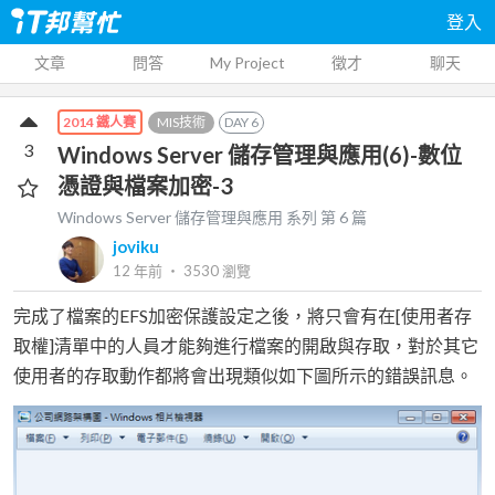
登入
文章
問答
My Project
徵才
聊天
MIS技術
DAY
6
2014 鐵人賽
3
Windows Server 儲存管理與應用(6)-數位
憑證與檔案加密-3
Windows Server 儲存管理與應用
系列 第
6
篇
joviku
12 年前
‧
3530
瀏覽
完成了檔案的EFS加密保護設定之後，將只會有在[使用者存
取權]清單中的人員才能夠進行檔案的開啟與存取，對於其它
使用者的存取動作都將會出現類似如下圖所示的錯誤訊息。