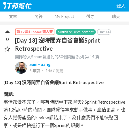
登入
文章
問答
My Project
徵才
聊天
Software Development
DAY
14
第 12 屆 iThome 鐵人賽
0
[Day 13] 沒時間弄自省會議Sprint
Retrospective
團隊導入Scrum會遇到的30個問題
系列 第
14
篇
SamHuang
6 年前
‧
1457
瀏覽
[Day 13] 沒時間弄自省會議Sprint Retrospective
問題:
事情都做不完了，哪有時間坐下來聊天? Sprint Retrospective
這1,2個小時的時間，團隊覺得拿來動手做事，產值更高。 也
有人覺得產品的review都結束了，為什麼我們不能快點回
家，或是趕快進行下一個Sprint的規劃。