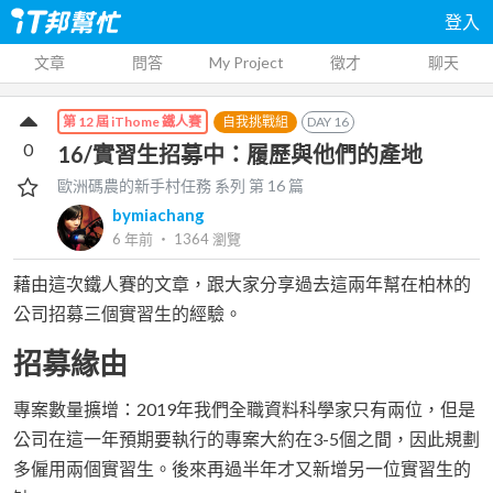
登入
文章
問答
My Project
徵才
聊天
自我挑戰組
DAY
16
第 12 屆 iThome 鐵人賽
0
16/實習生招募中：履歷與他們的產地
歐洲碼農的新手村任務
系列 第
16
篇
bymiachang
6 年前
‧
1364
瀏覽
藉由這次鐵人賽的文章，跟大家分享過去這兩年幫在柏林的
公司招募三個實習生的經驗。
招募緣由
專案數量擴增：2019年我們全職資料科學家只有兩位，但是
公司在這一年預期要執行的專案大約在3-5個之間，因此規劃
多僱用兩個實習生。後來再過半年才又新增另一位實習生的