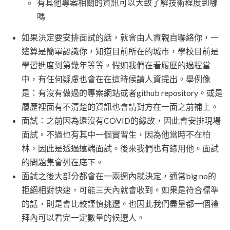
有其他專案相關的資訊可以大致了解技術程度到哪
嗎
如果決定要安排面試的話，就會由人資親自聯絡你，一
邊算是簡單認識你，知道目前所在的城市，學校目前是
學習進度到第幾年等等。假如我們在看履歷的過程當
中，有任何疑慮也會在在這時候請人資提出。舉例像
是：有沒有做過的專案網站或者github repository。或是
履歷裡面有不清楚的資訊也會請對方在一面之前補上。
面試：之前因為還沒有COVID的緣故，因此會安排現場
面試。不過也有其中一個實習生，因為他當時不在柏
林，因此是透過遠端面試。後來我們也有錄用他。面試
的問題集會列在底下。
面試之後大部分都會在一兩週內就決定，通常big no的
拒絕相對快速，可能三天內就會收到。如果是符合標準
的話，則是會比較謹慎挑選。也因此我們盡量都一個禮
拜內可以看完一定數量的候選人。