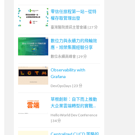
零信任旅程第一站—從特
權存取管理出發
臺灣醫院資訊主管會議
|
27 分
數位力與永續力的飛輪效
應，旭榮集團經驗分享
數位永續高峰會
|
29 分
Observability with
Grafana
DevOpsDays
|
23 分
草根創新：自下而上推動
大企業雲端轉型的實戰策
略
Hello World Dev Conference
|
34 分
Centralized CI/CD 策略的