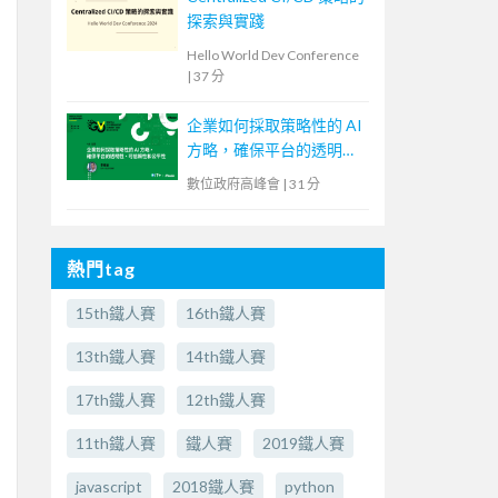
探索與實踐
Hello World Dev Conference
|
37 分
企業如何採取策略性的 AI
方略，確保平台的透明
性、可信賴性和公平性
數位政府高峰會
|
31 分
熱門tag
15th鐵人賽
16th鐵人賽
13th鐵人賽
14th鐵人賽
17th鐵人賽
12th鐵人賽
11th鐵人賽
鐵人賽
2019鐵人賽
javascript
2018鐵人賽
python