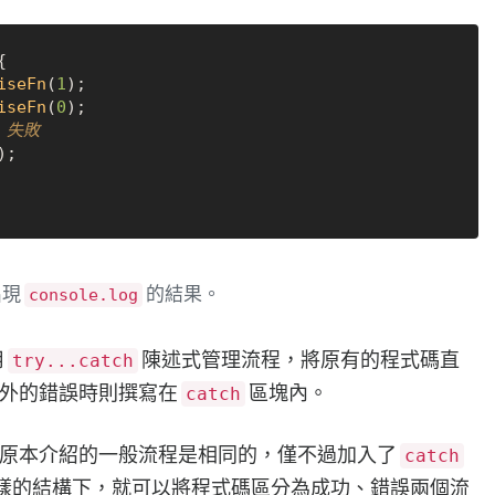


iseFn
(
1
);

iseFn
(
0
);

) 失敗
;

出現
的結果。
console.log
用
陳述式管理流程，將原有的程式碼直
try...catch
外的錯誤時則撰寫在
區塊內。
catch
原本介紹的一般流程是相同的，僅不過加入了
catch
樣的結構下，就可以將程式碼區分為成功、錯誤兩個流