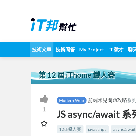
技術文章
技術問答
My Project
iT 徵才
聊
第 12 屆 iThome 鐵人賽
前端常見問題攻略
系列
Modern Web
1
JS async/awa
12th鐵人賽
javascript
async/await