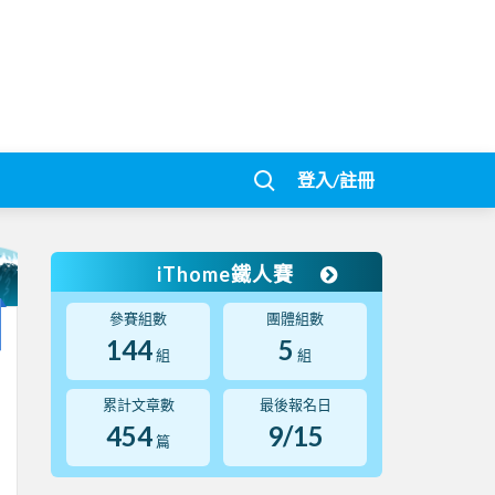
登入/註冊
iThome鐵人賽
參賽組數
團體組數
144
5
組
組
累計文章數
最後報名日
454
9/15
篇