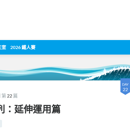
天室
2026 鐵人賽
DAY
22
 第
22
篇
it 系列：延伸運用篇