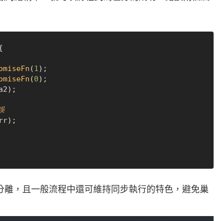


omiseFn
(
1
);

omiseFn
(
0
);

2);

誤
rr);

分離，且一般流程中還可維持同步執行的特色，避免巢