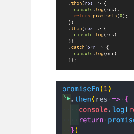
  .
then
(
res
 =>
 {

console
.
log
(res);

return
promiseFn
(
0
);

  })

  .
then
(
res
 =>
 {

console
.
log
(res)

  })

  .
catch
(
err
 =>
 {

console
.
log
(err)
