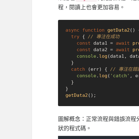
程，閱讀上也會更加容易。
async
function
getData2
(
) {
try
 { 
// 專注在成功
const
 data1 = 
await
pr
const
 data2 = 
await
pr
console
.
log
(data1, data
  }

catch
 (err) { 
// 專注在錯
console
.
log
(
'catch'
, e
  }

getData2
圖解概念：正常流程與錯誤流程
狀的程式碼。