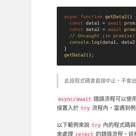
async
function
getData2
(
) {
const
 data1 = 
await
prom
const
 data2 = 
await
prom
// Uncaught (in promise
console
.
log
(data1, data2)
getData2
此段程式碼會直接中止，不會
錯誤流程可以使
async/await
接置入於
流程內，當遇到例
try
以下範例來說
內的程式碼與
try
來處理
的錯誤流程。這
reject