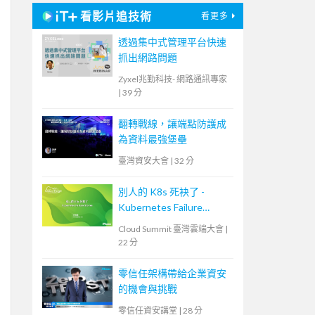
看影片追技術
看更多
透過集中式管理平台快速
抓出網路問題
Zyxel兆勤科技- 網路通訊專家
|
39 分
翻轉戰線，讓端點防護成
為資料最強堡壘
臺灣資安大會
|
32 分
別人的 K8s 死袂了 -
Kubernetes Failure
Stories
Cloud Summit 臺灣雲端大會
|
22 分
零信任架構帶給企業資安
的機會與挑戰
零信任資安講堂
|
28 分