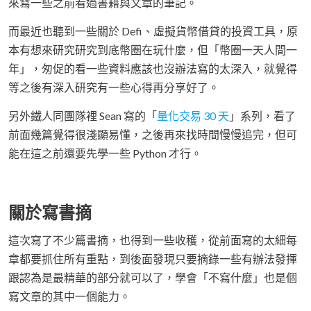
來寫一些之前看過書籍與文章的筆記。
而最近也聽到一些關於 Defi、虛擬貨幣借貸的投資工具，原
本有想來研究研究到底幣圈在玩什麼，但「幣圈一天人間一
年」，匆促的看一些資料應該也沒辦法寫的太深入，就覺得
等之後有深入研究有一些心得再分享好了。
另外鐵人同團隊裡 Sean 寫的「
量化交易 30 天
」系列，看了
前面幾篇覺得很淺顯易懂，之後再來找時間慢慢追完，但可
能在這之前還要先學一些 Python 才行。
關於寫書摘
這次寫了不少篇書摘，也得到一些收穫，從前面寫的太細每
章都要抓住所有重點，到後面發現只要摘錄一些有辦法發揮
跟認為是最精華的部分就可以了，學會「不寫什麼」也是個
寫文章的其中一個能力。