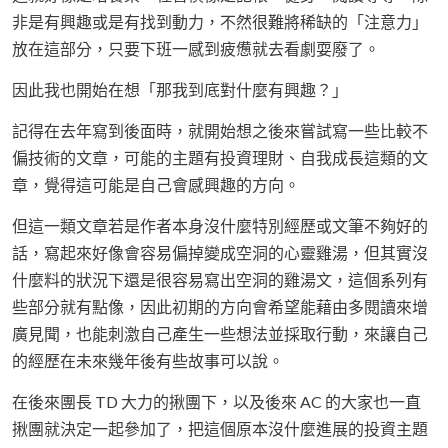
非是有興趣或是有找到動力，不然很難將稀缺的「注意力」
放在這部分，只要下班一感到疲憊就去看劇耍廢了。
因此我也開始在想「那我到底對什麼有興趣？」
記得在去年寫到後面時，就開始想之後來嘗試寫一些比較不
偏技術的文章，可能的主題有投資理財、自我成長這類的文
章，覺得這可能是自己會感興趣的方向。
但這一類文章若是作者本身沒什麼特別經歷或文筆不夠好的
話，寫起來好像會容易偏掉變成空洞的心靈雞湯，但其實沒
什麼料的狀況下還是很容易寫出空洞的雞湯文，這個系列有
些部分就有點像，因此初期的方向會希望能藉由多閱讀來增
廣見聞，也能刺激自己產生一些想法並採取行動，來讓自己
的經歷在未來幾年後有些故事可以說。
在後來團長 TD 大力的揪團下，以及後來 AC 的大家也一直
揪團就決定一起參加了，把這個原本沒什麼進展的投資主題