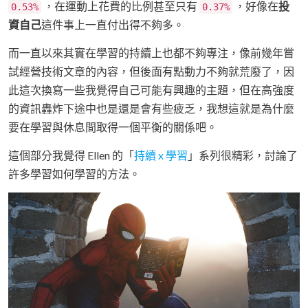
，在運動上花費的比例甚至只有
，好像在
投
0.53%
0.37%
資自己
這件事上一直付出得不夠多。
而一直以來其實在學習的持續上也都不夠專注，像前幾年嘗
試經營技術文章的內容，但後面有點動力不夠就荒廢了，因
此這次換寫一些我覺得自己可能有興趣的主題，但在高強度
的資訊轟炸下途中也是還是會有些疲乏，我想這就是為什麼
要在學習與休息間取得一個平衡的關係吧。
這個部分我覺得 Ellen 的「
持續 x 學習
」系列很精彩，討論了
許多學習如何學習的方法。