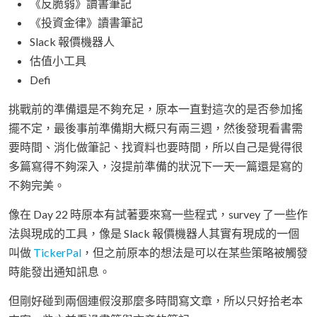
《反脆弱》讀書筆記
《投資金律》讀書筆記
Slack 報價機器人
估值小工具
Defi
挑戰前的準備還是不夠充足，原本一直對這次的是否參加搖
擺不定，最後事前準備期大概只有兩三週，然後發現看書需
要時間、消化做筆記、找資料也要時間，所以自己是覺得很
多篇寫得不夠深入，沒提前準備的狀況下一天一篇還是寫的
不夠完美。
像在 Day 22 時原本有試著要來寫一些程式，survey 了一些作
法與現成的工具，像是 Slack 報價機器人其實有現成的一個
叫做
TickerPal
，但之前原本的想法是可以在某些策略被觸發
時能發出通知訊息。
但剛好碰到兩個連假沒那麼多時間寫文章，所以只好拾老本