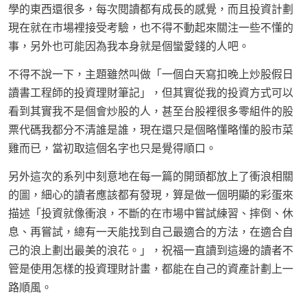
學的東西還很多，每次閱讀都有成長的感覺，而且投資計劃
現在就在市場裡接受考驗，也不得不動起來關注一些不懂的
事，另外也可能因為我本身就是個蠻愛錢的人吧。
不得不說一下，主題雖然叫做「一個白天寫扣晚上炒股假日
讀書工程師的投資理財筆記」，但其實從我的投資方式可以
看到其實我不是個會炒股的人，甚至台股裡很多零組件的股
票代碼我都分不清誰是誰，現在還只是個略懂略懂的股市菜
雞而已，當初取這個名字也只是覺得順口。
另外這次的系列中刻意地在每一篇的開頭都放上了衝浪相關
的圖，細心的讀者應該都有發現，算是做一個明顯的彩蛋來
描述「投資就像衝浪，不斷的在市場中嘗試練習、摔倒、休
息、再嘗試，總有一天能找到自己最適合的方法，在適合自
己的浪上劃出最美的浪花。」，祝福一直讀到這邊的讀者不
管是使用怎樣的投資理財計畫，都能在自己的資產計劃上一
路順風。