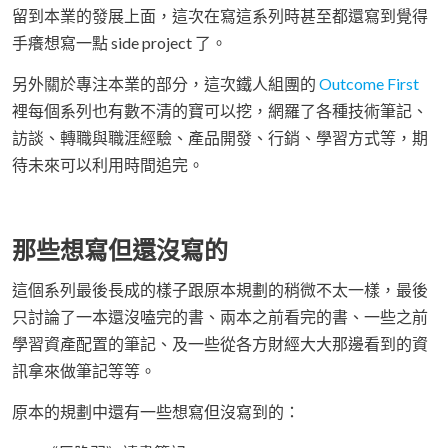
留到本業的發展上面，這次在寫這系列時甚至都還寫到覺得
手癢想寫一點 side project 了。
另外關於專注本業的部分，這次鐵人組團的
Outcome First
裡每個系列也有數不清的寶可以挖，網羅了各種技術筆記、
訪談、轉職與職涯經驗、產品開發、行銷、學習方式等，期
待未來可以利用時間追完。
那些想寫但還沒寫的
這個系列最後長成的樣子跟原本規劃的稍微不太一樣，最後
只討論了一本還沒嗑完的書、兩本之前看完的書、一些之前
學習資產配置的筆記、及一些從各方財經大大那邊看到的資
訊拿來做筆記等等。
原本的規劃中還有一些想寫但沒寫到的：