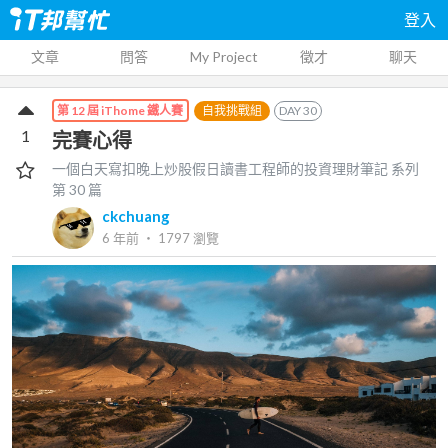
登入
文章
問答
My Project
徵才
聊天
自我挑戰組
DAY
30
第 12 屆 iThome 鐵人賽
1
完賽心得
一個白天寫扣晚上炒股假日讀書工程師的投資理財筆記
系列
第
30
篇
ckchuang
6 年前
‧
1797
瀏覽