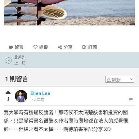
留言
追蹤
分享
訂閱
此系列
上一篇
1
則留言
Ellen Lee
1
．
6 年前
我大學時有讀過反脆弱！那時候不太清楚該書和投資的關
係，只是覺得書名很酷 & 作者隨時隨地都在嗆人的感覺很
帥⋯⋯但總之看不太懂⋯⋯期待讀書筆記分享 XD