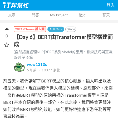
登入
文章
問答
My Project
徵才
聊天
AI & Data
DAY
6
2021 iThome 鐵人賽
0
【Day 6】BERT由Transformer模型構建而
成
[自然語言處理NLP]BERT系列Model的應用、訓練技巧與實戰
系列 第
6
篇
wow1310s
5 年前
‧
10377
瀏覽
前五天，我們講解了BERT模型的核心概念、輸入輸出以及
模型的類型，現在讓我們進入模型的結構、原理部分，來談
一談作為BERT模型的原始架構的Transformer模型。這是
BERT基本介紹的最後一部分，在此之後，我們將會更關注
如何改善BERT模型的效能，如何更好地適應下游任務等等
實戰技術面。