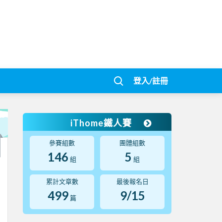
登入/註冊
iThome鐵人賽
參賽組數
團體組數
146
5
組
組
累計文章數
最後報名日
499
9/15
篇