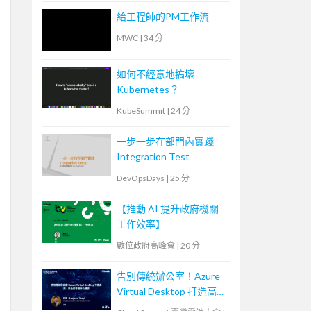
給工程師的PM工作流
MWC
|
34 分
如何不經意地搞壞
Kubernetes？
KubeSummit
|
24 分
一步一步在部門內實踐
Integration Test
DevOpsDays
|
25 分
【推動 AI 提升政府機關
工作效率】
數位政府高峰會
|
20 分
告別傳統辦公室！Azure
Virtual Desktop 打造高
效、安全的雲端辦公體驗