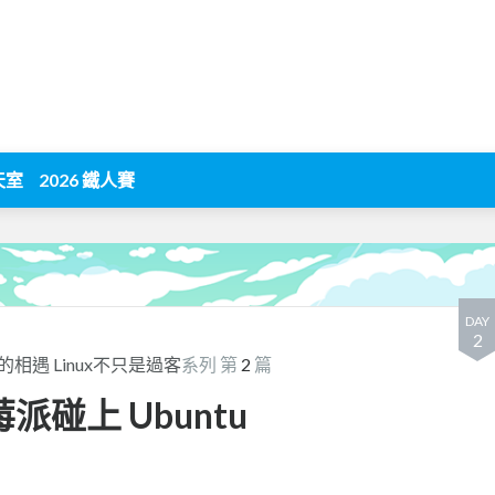
天室
2026 鐵人賽
DAY
2
的相遇 Linux不只是過客
系列 第
2
篇
樹莓派碰上 Ubuntu