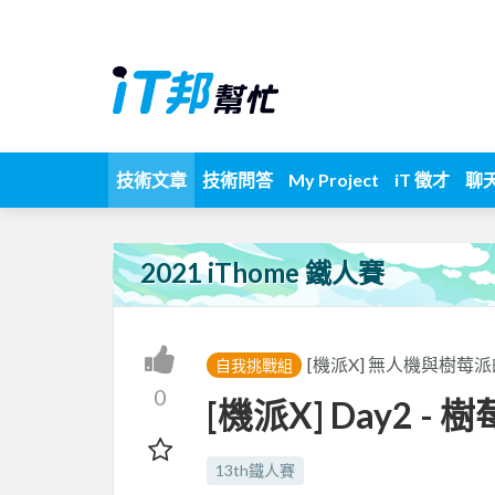
技術文章
技術問答
My Project
iT 徵才
聊
2021 iThome 鐵人賽
[機派X] 無人機與樹莓派
自我挑戰組
0
[機派X] Day2 - 
13th鐵人賽