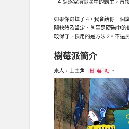
驅逐當前電腦中的霸主，直接裝 
如果你選擇了 4，我會給你一
關軟體及設定、甚至是硬碟中的
較保守，採用的是方法 2。不過
樹莓派簡介
來人，上主角 -
。
樹 莓 派