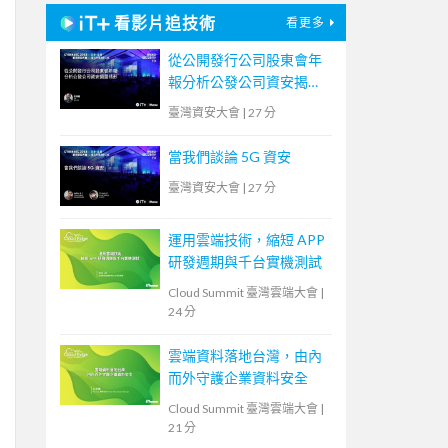
看影片追技術
看更多
從公開發行公司股東會年
報分析公發公司資安揭露
情形
臺灣資安大會
|
27 分
當我們談論 5G 資安
臺灣資安大會
|
27 分
運用雲端技術，縮短 APP
研發週期與千台實機測試
Cloud Summit 臺灣雲端大會
|
24 分
雲端資料落地台灣，由內
而外守護企業資料安全
Cloud Summit 臺灣雲端大會
|
21 分