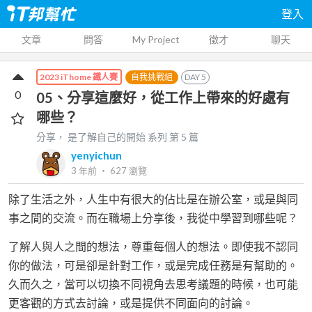
登入
文章
問答
My Project
徵才
聊天
自我挑戰組
DAY
5
2023 iThome 鐵人賽
0
05、分享這麼好，從工作上帶來的好處有
哪些？
分享， 是了解自己的開始
系列 第
5
篇
yenyichun
3 年前
‧
627
瀏覽
除了生活之外，人生中有很大的佔比是在辦公室，或是與同
事之間的交流。而在職場上分享後，我從中學習到哪些呢？
了解人與人之間的想法，尊重每個人的想法。即使我不認同
你的做法，可是卻是針對工作，或是完成任務是有幫助的。
久而久之，當可以切換不同視角去思考議題的時候，也可能
更客觀的方式去討論，或是提供不同面向的討論。