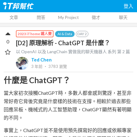
登入
文章
問答
My Project
徵才
聊天
AI & Data
DAY
2
2023 iThome 鐵人賽
0
[D2] 原理解析 - ChatGPT 是什麼？
以 OpenAI 以及 LangChain 實做我的聊天機器人
系列 第
2
篇
Ted Chen
3 年前
‧
3783
瀏覽
什麼是 ChatGPT？
當大家初次接觸ChatGPT時，多數人都會感到驚訝，甚至非
常好奇它背後究竟是什麼樣的技術在支撐。相較於過去那些
回應呆板、機械式的人工智慧助理，ChatGPT顯然有著明顯
的不同。
事實上，ChatGPT並不是使用預先撰寫好的回應或依賴專家