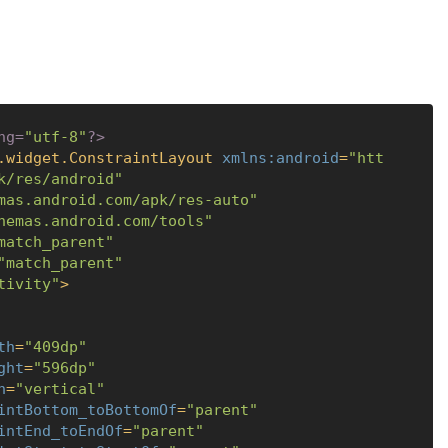
ng=
"utf-8"
?>
.widget.ConstraintLayout
xmlns:android
=
"htt
k/res/android"
mas.android.com/apk/res-auto"
hemas.android.com/tools"
match_parent"
"match_parent"
tivity"
>
th
=
"409dp"
ght
=
"596dp"
n
=
"vertical"
intBottom_toBottomOf
=
"parent"
intEnd_toEndOf
=
"parent"