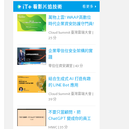
看影片追技術
看更多
萬物上雲! WAAP高數位
時代企業資安防護守門員!
Cloud Summit 臺灣雲端大會
|
25 分
企業零信任安全架構的實
踐
零信任資安講堂
|
43 分
結合生成式 AI 打造有趣
的 LINE Bot 應用
Cloud Summit 臺灣雲端大會
|
39 分
不要只當顧問，把
ChatGPT 變成你的員工
MWC
|
35 分