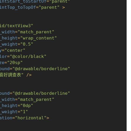
intStart_toStartOf
=
"parent"
intTop_toTopOf
=
"parent"
 >
id/textView3"
_width
=
"match_parent"
_height
=
"wrap_content"
_weight
=
"0.5"
y
=
"center"
lor
=
"@color/black"
ze
=
"20sp"
ound
=
"@drawable/borderline"
"喜好調查表"
 />
ound
=
"@drawable/borderline"
_width
=
"match_parent"
_height
=
"0dp"
_weight
=
"1"
ation
=
"horizontal"
>