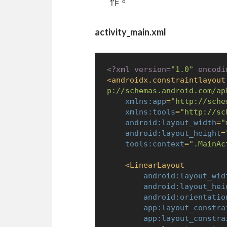
作。
activity_main.xml
<?xml version=
"1.0"
 encodi
<
androidx.constraintlayout
p://schemas.android.com/ap
xmlns:app
=
"http://sche
xmlns:tools
=
"http://sc
android:layout_width
=
"
android:layout_height
=
tools:context
=
".MainAc
<
LinearLayout
android:layout_wid
android:layout_hei
android:orientatio
app:layout_constra
app:layout_constra