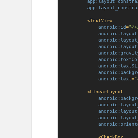
app:layout_constra
app:layout_constra
<
TextView
android:id
=
"@+
android:layout
android:layout
android:layout
android:gravit
android:textCo
android:textSi
android:backgr
android:text
=
<
LinearLayout
android:backgr
android:layout
android:layout
android:layout
android:orient
<
CheckBox