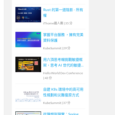
Rust 的第一道陰影 - 所有
權
iThome鐵人賽
|
35 分
掌握平台服務 ，擁有完美
資料保護
KubeSummit
|
29 分
用六頂思考帽挑戰敏捷框
架，思考 AI 世代的敏捷
未來
Hello World Dev Conference
|
43 分
自建 K8s 環境中的高可用
性規劃和災難復原方式
KubeSummit
|
37 分
從理想到現實：Spring