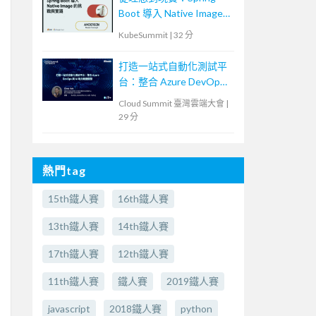
Boot 導入 Native Image
的挑戰與實踐
KubeSummit
|
32 分
打造一站式自動化測試平
台：整合 Azure DevOps
與 AI 助力敏捷開發
Cloud Summit 臺灣雲端大會
|
29 分
熱門tag
15th鐵人賽
16th鐵人賽
13th鐵人賽
14th鐵人賽
17th鐵人賽
12th鐵人賽
11th鐵人賽
鐵人賽
2019鐵人賽
javascript
2018鐵人賽
python