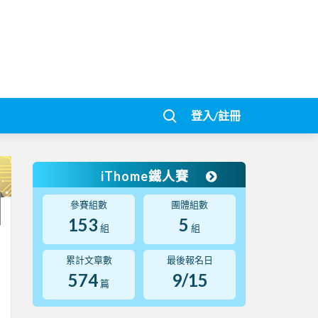
登入/註冊
iThome鐵人賽
參賽組數
團體組數
153
5
組
組
累計文章數
最後報名日
574
9/15
篇