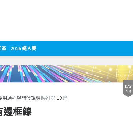
天室
2026 鐵人賽
DAY
13
udio使用過程與開發說明
系列 第
13
篇
擁有邊框線