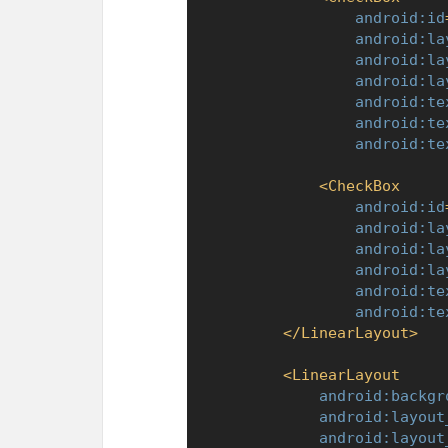
android:id
android:la
android:la
android:la
android:te
android:te
android:te
<
CheckBox
android:id
android:la
android:la
android:la
android:te
android:te
</
LinearLayout
>
<
LinearLayout
android:backgr
android:layout
android:layout