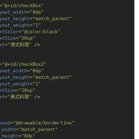
=
"@+id/checkBox"
yout_width
=
"0dp"
yout_height
=
"match_parent"
yout_weight
=
"1"
xtColor
=
"@color/black"
xtSize
=
"20sp"
xt
=
"港式料理"
 />
=
"@+id/checkBox2"
yout_width
=
"0dp"
yout_height
=
"match_parent"
yout_weight
=
"1"
xtSize
=
"20sp"
xt
=
"美式料理"
 />
ound
=
"@drawable/borderline"
_width
=
"match_parent"
_height
=
"0dp"