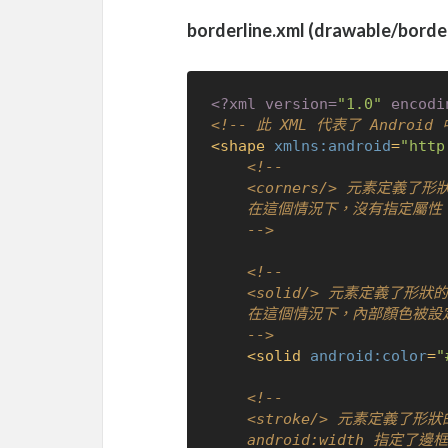
borderline.xml (drawable/border
<?xml version=
"1.0"
 encodi
<!-- 此 XML 代表了 Andro
<
shape
xmlns:android
=
"http
<!--

    <corners/> 元素定義了形狀的圓角。

    在這個情況下，沒有指定屬性，因此圓角不會被調整，這意味著角落不會變成圓角。

    -->
<!--

    <solid/> 元素定義了形狀的內部顏色。

    在這個情況下，內部顏色被設定為白色 (#FFFFFF)。

    -->
<
solid
android:color
=
"
<!--

    <stroke/> 元素定義了形狀的邊框。

    android:width 指定了邊框的寬度，以密度無關的像素 (dp) 來表示。
