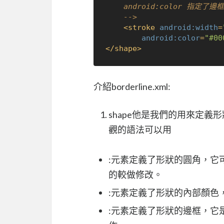
    android:color 指定了邊框的顏色，在這個情況下設定為黑色 (#000000)。

    -->
<
stroke
android:width
=
android:color
=
"#00
</
shape
>
介紹borderline.xml:
shape他是我們的用來定
觀的語法可以用
:元素定義了形狀的圓角，它
的較做修改。
:元素定義了形狀的內部顏色
:元素定義了形狀的邊框，它