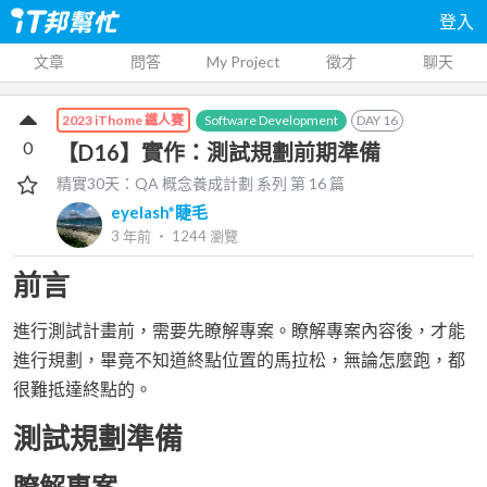
登入
文章
問答
My Project
徵才
聊天
Software Development
DAY
16
2023 iThome 鐵人賽
0
【D16】實作：測試規劃前期準備
精實30天：QA 概念養成計劃
系列 第
16
篇
eyelash*睫毛
3 年前
‧
1244
瀏覽
前言
進行測試計畫前，需要先瞭解專案。瞭解專案內容後，才能
進行規劃，畢竟不知道終點位置的馬拉松，無論怎麼跑，都
很難抵達終點的。
測試規劃準備
瞭解專案