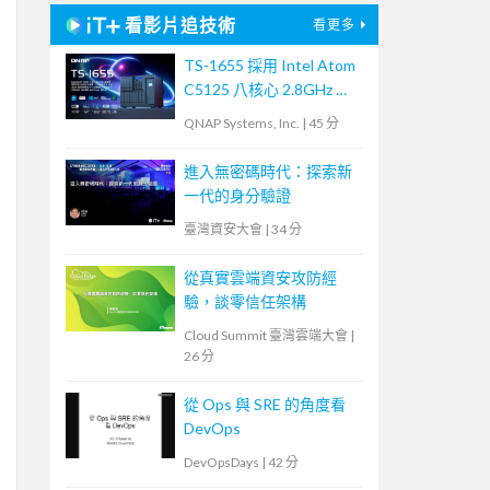
看影片追技術
看更多
TS-1655 採用 Intel Atom
C5125 八核心 2.8GHz 處
理器，最高支援 256GB
QNAP Systems, Inc.
|
45 分
記憶體，大容量混合式儲
存架構適合中小企業備份
進入無密碼時代：探索新
及監控應用，支援 QTS /
一代的身分驗證
QuTS hero
臺灣資安大會
|
34 分
從真實雲端資安攻防經
驗，談零信任架構
Cloud Summit 臺灣雲端大會
|
26 分
從 Ops 與 SRE 的角度看
DevOps
DevOpsDays
|
42 分