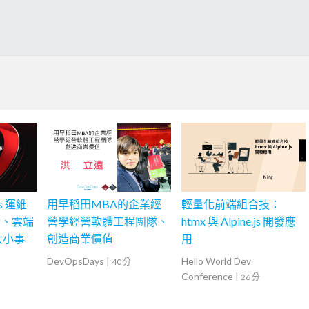
s 運維
用早稻田MBA的企業經
輕量化前端組合技：
建、雲端
營學經營軟體工程團隊、
htmx 與 Alpine.js 開發應
些大小事
創造商業價值
用
DevOpsDays
|
Hello World Dev
40 分
Conference
|
26 分