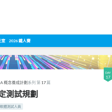
天室
2026 鐵人賽
DAY
17
QA 概念養成計劃
系列 第
17
篇
制定測試規劃
軟體測試人員