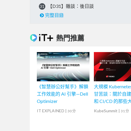
【D31】雜談：後日談
31
完整目錄
熱門推薦
《智慧辦公好幫手》解鎖
大規模 Kubernete
工作效能的 AI 引擎—Dell
甘苦談：關於自
Optimizer
和 CI/CD 的那
IT EXPLAINED
|
KubeSummit
|
30 分
31 分