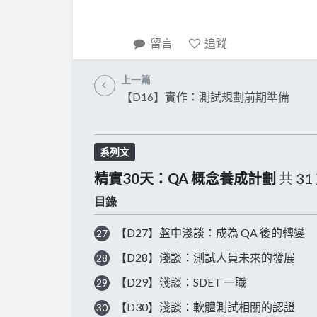
留言
追蹤
上一篇
【D16】實作：測試規劃前期準備
系列文
精實30天：QA 概念養成計劃
共
31
目錄
【D27】盤中淺談：成為 QA 後的轉變
27
【D28】淺談：測試人員未來的發展
28
【D29】淺談：SDET 一職
29
【D30】淺談：軟體測試相關的認證
30