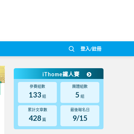
登入/註冊
iThome鐵人賽
參賽組數
團體組數
133
5
組
組
累計文章數
最後報名日
428
9/15
篇