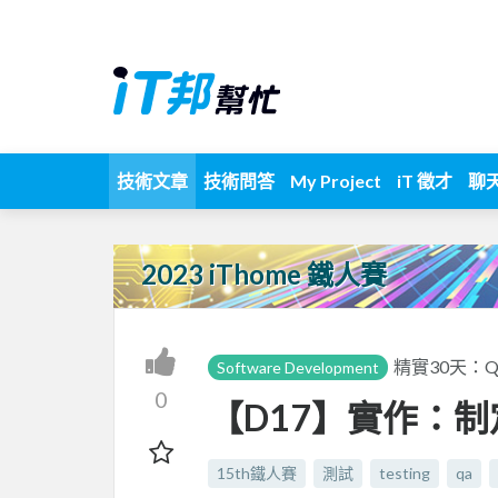
技術文章
技術問答
My Project
iT 徵才
聊
2023 iThome 鐵人賽
精實30天：
Software Development
0
【D17】實作：
15th鐵人賽
測試
testing
qa