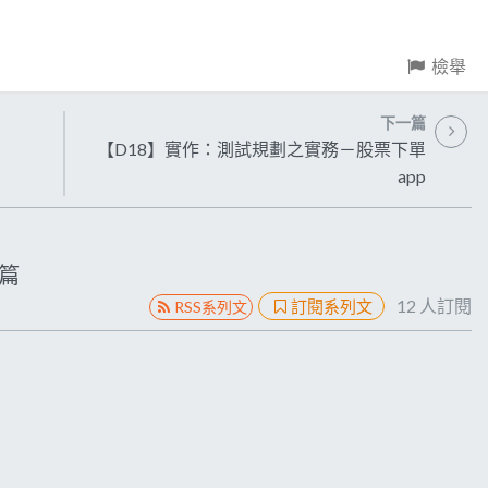
檢舉
下一篇
【D18】實作：測試規劃之實務－股票下單
app
篇
12
人訂閱
訂閱系列文
RSS系列文