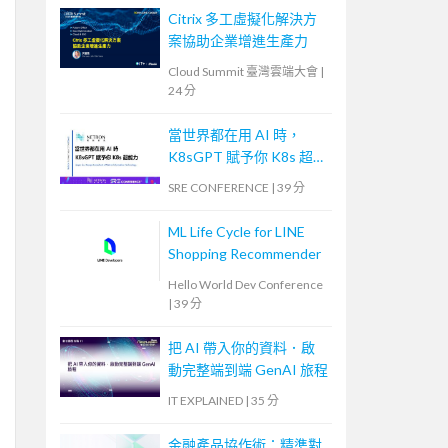
Citrix 多工虛擬化解決方
案協助企業增進生產力
Cloud Summit 臺灣雲端大會
|
24 分
當世界都在用 AI 時，
K8sGPT 賦予你 K8s 超能
力
SRE CONFERENCE
|
39 分
ML Life Cycle for LINE
Shopping Recommender
Hello World Dev Conference
|
39 分
把 AI 帶入你的資料．啟
動完整端到端 GenAI 旅程
IT EXPLAINED
|
35 分
金融產品協作術：精準對