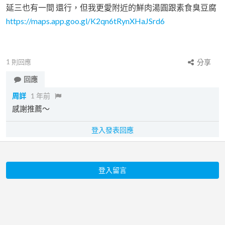
延三也有一間 還行，但我更愛附近的鮮肉湯圓跟素食臭豆腐
https://maps.app.goo.gl/K2qn6tRynXHaJSrd6
1
則回應
分享
回應
周詳
1 年前
感謝推薦～
登入發表回應
登入留言