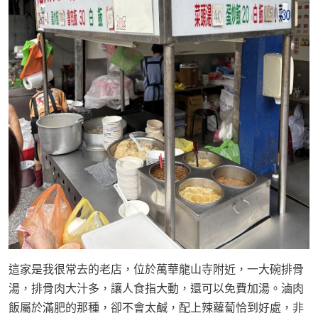
這家是我很常去的老店，位於萬華龍山寺附近，一大碗排骨
湯，排骨肉大汁多，讓人食指大動，還可以免費加湯。滷肉
飯屬於滿肥的那種，卻不會太鹹，配上辣蘿蔔恰到好處，非