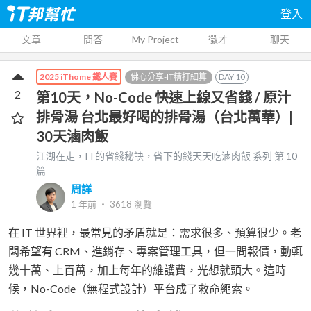
登入
文章
問答
My Project
徵才
聊天
佛心分享-IT精打細算
DAY
10
2025 iThome 鐵人賽
2
第10天，No-Code 快速上線又省錢 / 原汁
排骨湯 台北最好喝的排骨湯（台北萬華）|
30天滷肉飯
江湖在走，IT的省錢秘訣，省下的錢天天吃滷肉飯
系列 第
10
篇
周詳
1 年前
‧
3618
瀏覽
在 IT 世界裡，最常見的矛盾就是：需求很多、預算很少。老
闆希望有 CRM、進銷存、專案管理工具，但一問報價，動輒
幾十萬、上百萬，加上每年的維護費，光想就頭大。這時
候，No-Code（無程式設計）平台成了救命繩索。