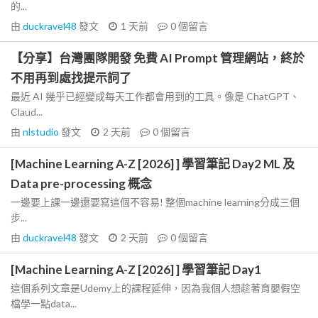
的...
由
duckravel48
發文
1 天前
0
個留言
【分享】台灣團隊開發 免費 AI Prompt 管理網站，終於
不用再到處找提示詞了
最近 AI 幾乎已經變成每天工作都會用到的工具。像是 ChatGPT、
Claud...
由
nlstudio
發文
2 天前
0
個留言
[Machine Learning A-Z [2026] ] 學習筆記 Day2 ML 及
Data pre-processing 概念
一邊要上課一邊還要寫這個不容易! 整個machine learning分成三個
步...
由
duckravel48
發文
2 天前
0
個留言
[Machine Learning A-Z [2026] ] 學習筆記 Day1
這個系列文章是Udemy上的課程延伸，因為我個人想趁著育嬰假空
檔學一點data...