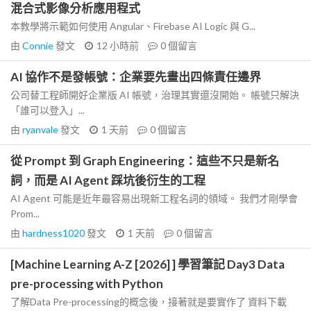
混合式影像分析應用程式
本教學將示範如何使用 Angular、Firebase AI Logic 與 G...
由
Connie
發文
12 小時前
0
個留言
AI 協作不是發帳號：企業要先畫出四條責任邊界
公司替工程師開好企業版 AI 帳號，治理其實還沒開始。 帳號只解決
「誰可以登入」...
由
ryanvale
發文
1 天前
0
個留言
從 Prompt 到 Graph Engineering：這些不只是新名
詞，而是 AI Agent 踩坑後衍生的工程
AI Agent 可能是近年最容易出現新工程名詞的領域。 我們才剛學會
Prom...
由
hardness1020
發文
1 天前
0
個留言
[Machine Learning A-Z [2026] ] 學習筆記 Day3 Data
pre-processing with Python
了解Data Pre-processing的概念後，接著就是要實作了 資料下載