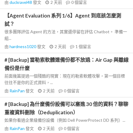
由
duckravel48
發文
2 天前
0
個留言
【Agent Evaluation 系列 1/6】Agent 到底該怎麼測
試？
很多團隊評估 Agent 的方法，其實還停留在評估 Chatbot。 準備一
組...
由
hardness1020
發文
2 天前
1
個留言
# [Backup] 當勒索軟體連備份都不放過：Air Gap 與離線
備份是什麼
前面幾篇提過一個殘酷的現實：現在的勒索軟體攻擊，第一個目標
往往不是你的正式資料，...
由
RainPan
發文
2 天前
0
個留言
# [Backup] 為什麼備份設備可以塞進 30 倍的資料？聊聊
重複資料刪除（Deduplication）
如果你看過企業級備份設備（例如 Dell PowerProtect DD 系列）...
由
RainPan
發文
2 天前
0
個留言