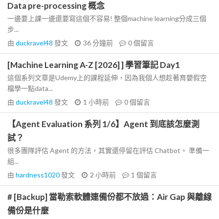
Data pre-processing 概念
一邊要上課一邊還要寫這個不容易! 整個machine learning分成三個
步...
由
duckravel48
發文
36 分鐘前
0
個留言
[Machine Learning A-Z [2026] ] 學習筆記 Day1
這個系列文章是Udemy上的課程延伸，因為我個人想趁著育嬰假空
檔學一點data...
由
duckravel48
發文
1 小時前
0
個留言
【Agent Evaluation 系列 1/6】Agent 到底該怎麼測
試？
很多團隊評估 Agent 的方法，其實還停留在評估 Chatbot。 準備一
組...
由
hardness1020
發文
2 小時前
1
個留言
# [Backup] 當勒索軟體連備份都不放過：Air Gap 與離線
備份是什麼