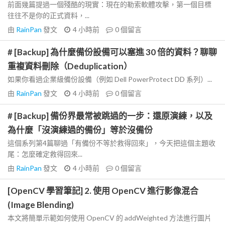
前面幾篇提過一個殘酷的現實：現在的勒索軟體攻擊，第一個目標
往往不是你的正式資料，...
由
RainPan
發文
4 小時前
0
個留言
# [Backup] 為什麼備份設備可以塞進 30 倍的資料？聊聊
重複資料刪除（Deduplication）
如果你看過企業級備份設備（例如 Dell PowerProtect DD 系列）...
由
RainPan
發文
4 小時前
0
個留言
# [Backup] 備份界最常被跳過的一步：還原演練，以及
為什麼「沒演練過的備份」等於沒備份
這個系列第4篇聊過「有備份不等於救得回來」，今天把這個主題收
尾：怎麼確定救得回來...
由
RainPan
發文
4 小時前
0
個留言
[OpenCV 學習筆記] 2. 使用 OpenCV 進行影像混合
(Image Blending)
本文將簡單示範如何使用 OpenCV 的 addWeighted 方法進行圖片