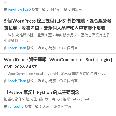
的...
由
logohow1020
發文
5 小時前
0
個留言
5 個 WordPress 線上課程 (LMS) 外掛推薦，適合經營教
育私域、收集名單、營運個人品牌和內容商業化部署
📝 這次推薦排除一些近 1 至 2 年的新進品牌，因為它們沒有太多
相關數據可供...
由
Mack Chan
發文
8 小時前
0
個留言
Wordfence 資安通報 | WooCommerce - Social Login |
CVE-2026-8457
WooCommerce Social Login 外掛爆出嚴重驗證繞過漏洞，使...
由
Mack Chan
發文
8 小時前
0
個留言
【Python筆記】Python 函式基礎觀念
把重複動作包起來 生活情境：每天打招呼 def say_hello():...
由
reneezhu
發文
1 天前
0
個留言