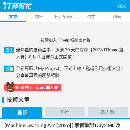
登入
文章
問答
My Project
徵才
聊天
按讚加入 iThelp 粉絲團追蹤
最熱血的技術盛事，連續 30 天的修煉【2026 iThome 鐵
公告
人賽】8 月 1 日賽事正式開啟！
全新專區「My Project」正式上線！邀請你用技術交流，
公告
分享最真實的開發經驗
前往 iThome鐵人賽
技術文章
熱門
鐵人賽
最新
[Machine Learning A-Z [2026] ] 學習筆記 Day2 ML 及