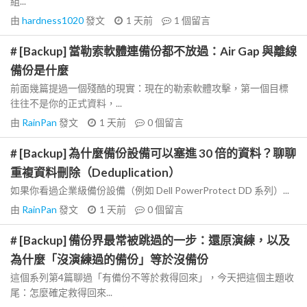
組...
由
hardness1020
發文
1 天前
1
個留言
# [Backup] 當勒索軟體連備份都不放過：Air Gap 與離線
備份是什麼
前面幾篇提過一個殘酷的現實：現在的勒索軟體攻擊，第一個目標
往往不是你的正式資料，...
由
RainPan
發文
1 天前
0
個留言
# [Backup] 為什麼備份設備可以塞進 30 倍的資料？聊聊
重複資料刪除（Deduplication）
如果你看過企業級備份設備（例如 Dell PowerProtect DD 系列）...
由
RainPan
發文
1 天前
0
個留言
# [Backup] 備份界最常被跳過的一步：還原演練，以及
為什麼「沒演練過的備份」等於沒備份
這個系列第4篇聊過「有備份不等於救得回來」，今天把這個主題收
尾：怎麼確定救得回來...