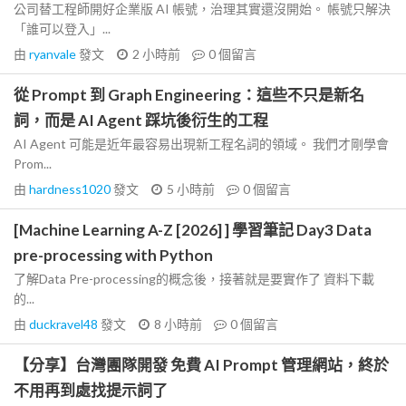
公司替工程師開好企業版 AI 帳號，治理其實還沒開始。 帳號只解決
「誰可以登入」...
由
ryanvale
發文
2 小時前
0
個留言
從 Prompt 到 Graph Engineering：這些不只是新名
詞，而是 AI Agent 踩坑後衍生的工程
AI Agent 可能是近年最容易出現新工程名詞的領域。 我們才剛學會
Prom...
由
hardness1020
發文
5 小時前
0
個留言
[Machine Learning A-Z [2026] ] 學習筆記 Day3 Data
pre-processing with Python
了解Data Pre-processing的概念後，接著就是要實作了 資料下載
的...
由
duckravel48
發文
8 小時前
0
個留言
【分享】台灣團隊開發 免費 AI Prompt 管理網站，終於
不用再到處找提示詞了