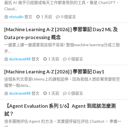
最近 AI 幾乎已經變成每天工作都會用到的工具。像是 ChatGPT、
Claud...
由
nlstudio
發文
1 天前
0
個留言
[Machine Learning A-Z [2026] ] 學習筆記 Day2 ML 及
Data pre-processing 概念
一邊要上課一邊還要寫這個不容易! 整個machine learning分成三個
步...
由
duckravel48
發文
1 天前
0
個留言
[Machine Learning A-Z [2026] ] 學習筆記 Day1
這個系列文章是Udemy上的課程延伸，因為我個人想趁著育嬰假空
檔學一點data...
由
duckravel48
發文
1 天前
0
個留言
【Agent Evaluation 系列 1/6】Agent 到底該怎麼測
試？
很多團隊評估 Agent 的方法，其實還停留在評估 Chatbot。 準備一