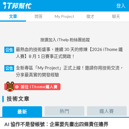
登入
文章
問答
My Project
徵才
聊天
按讚加入 iThelp 粉絲團追蹤
最熱血的技術盛事，連續 30 天的修煉【2026 iThome 鐵
公告
人賽】8 月 1 日賽事正式開啟！
全新專區「My Project」正式上線！邀請你用技術交流，
公告
分享最真實的開發經驗
前往 iThome鐵人賽
技術文章
熱門
鐵人賽
最新
AI 協作不是發帳號：企業要先畫出四條責任邊界