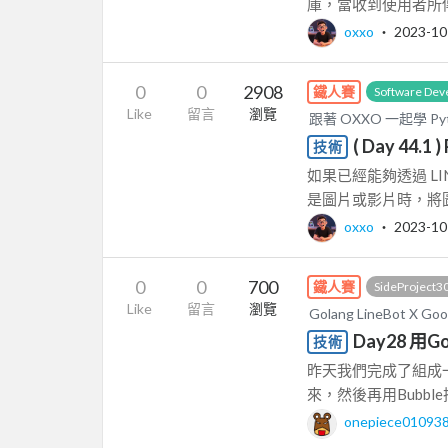
庫，當收到使用者所傳送
oxxo
‧
2023-10
0
0
2908
鐵人賽
Software Dev
Like
留言
瀏覽
跟著 OXXO 一起學 Py
( Day 44
技術
如果已經能夠透過 L
是圖片或影片時，將圖
oxxo
‧
2023-10
0
0
700
鐵人賽
SideProject3
Like
留言
瀏覽
Golang LineBot X
Day28 用G
技術
昨天我們完成了組成一個
來，然後再用Bubble把
onepiece01093