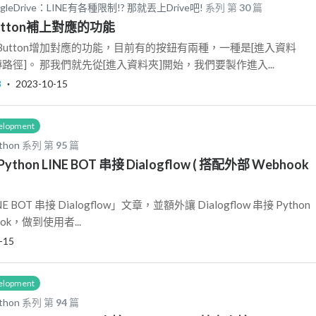
 GoogleDrive：LINE有各種限制!? 那就丟上Drive吧!
系列 第
30
篇
Button補上對應的功能
utton增加對應的功能，目前有的按鈕有兩種，一種是[進入資料
路徑]。 那我們就先從[進入資料夾]開始，我們要製作進入...
8
‧
2023-10-15
elopment
thon
系列 第
95
篇
 ) Python LINE BOT 串接 Dialogflow ( 搭配外部 Webhook
OT 串接 Dialogflow」文章，並額外讓 Dialogflow 串接 Python
ok，做到使用者...
-15
elopment
thon
系列 第
94
篇