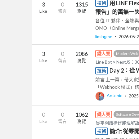
用 LINE 
技術
3
0
1315
Like
留言
瀏覽
報告」的萬無一
各位 IT 夥伴、全端與
OMO（Online Merges
limingme
‧
2026-05-
3
0
2086
鐵人賽
Modern Web
Like
留言
瀏覽
Line Bot × NestJ
Day 2：
技術
前言 上一篇，帶大家
「Webhook 模式」
Antonio
‧
2025
0
0
1062
鐵人賽
Software Dev
Like
留言
瀏覽
從零開始構建能理解語義的
簡介: 從零開
技術