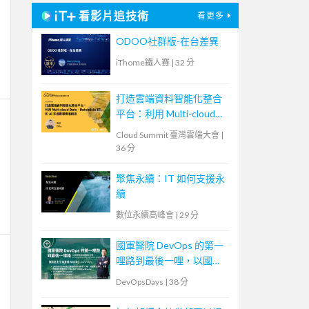
看影片追技術
看更多
ODOO社群版-在台差異
iThome鐵人賽
|
32 分
打造雲端資料智能化整合
平台：利用 Multi-cloud
Data、Databricks ETL 和
Cloud Summit 臺灣雲端大會
|
AI 加速數據價值創造
36 分
聚焦永續：IT 如何支援永
續
數位永續高峰會
|
29 分
國軍醫院 DevOps 的第一
哩路到最後一哩，以國軍
高雄總醫院為例
DevOpsDays
|
38 分