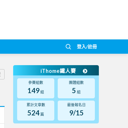
登入/註冊
iThome鐵人賽
蹤
參賽組數
團體組數
149
5
組
組
累計文章數
最後報名日
524
9/15
篇