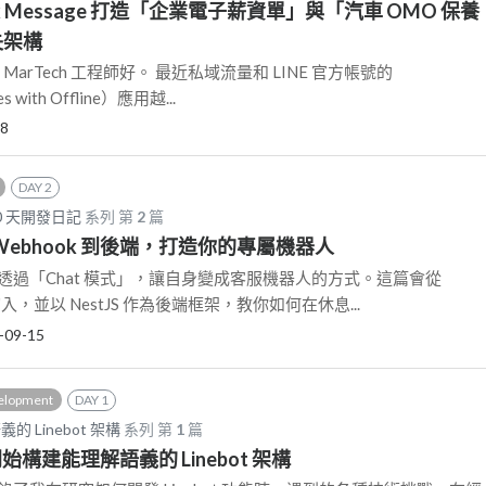
Flex Message 打造「企業電子薪資單」與「汽車 OMO 保養
失架構
 MarTech 工程師好。 最近私域流量和 LINE 官方帳號的
 with Offline）應用越...
28
DAY 2
S：30 天開發日記
系列 第
2
篇
從 Webhook 到後端，打造你的專屬機器人
透過「Chat 模式」，讓自身變成客服機器人的方式。這篇會從
切入，並以 NestJS 作為後端框架，教你如何在休息...
-09-15
elopment
DAY 1
 Linebot 架構
系列 第
1
篇
始構建能理解語義的 Linebot 架構