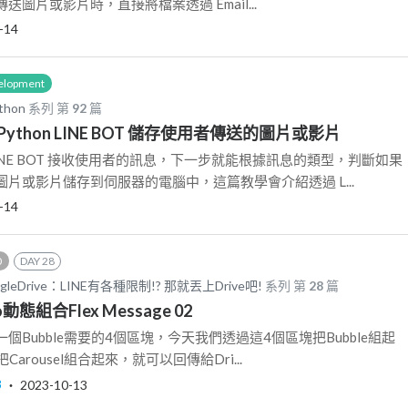
圖片或影片時，直接將檔案透過 Email...
-14
elopment
thon
系列 第
92
篇
.1 ) Python LINE BOT 儲存使用者傳送的圖片或影片
INE BOT 接收使用者的訊息，下一步就能根據訊息的類型，判斷如果
片或影片儲存到伺服器的電腦中，這篇教學會介紹透過 L...
-14
0
DAY 28
 GoogleDrive：LINE有各種限制!? 那就丟上Drive吧!
系列 第
28
篇
o動態組合Flex Message 02
Bubble需要的4個區塊，今天我們透過這4個區塊把Bubble組起
Carousel組合起來，就可以回傳給Dri...
8
‧
2023-10-13