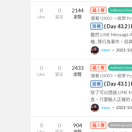
0
0
2144
鐵人賽
Software Dev
Like
留言
瀏覽
跟著 OXXO 一起學 Py
( Day 43.2
技術
雖然 LINE Mes
機...等行為事件，但其實 L
oxxo
‧
2023-10
0
0
2433
鐵人賽
Software Dev
Like
留言
瀏覽
跟著 OXXO 一起學 Py
( Day 43.1
技術
除了可以透過 LINE M
息，只要輸入正確的 Acce
oxxo
‧
2023-10
0
0
904
鐵人賽
SideProject3
Like
留言
瀏覽