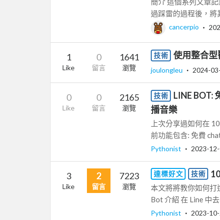
簡介 這個系列文章記
過踩雷的過程後，將其
cancerpio
‧
202
使用整合型醫療
技術
1
0
1641
Like
留言
瀏覽
joulongleu
‧
2024-03
LINE BO
技術
0
0
2165
Like
留言
瀏覽
播音樂
上次分享過如何在 10 
前功能包含: 免費 chat
Pythonist
‧
2023-12
1
達標好文
技術
3
2
7223
Like
留言
瀏覽
本文將將教你如何打造一個免
Bot 介紹 在 Line 中去導
Pythonist
‧
2023-10