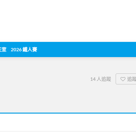
天室
2026 鐵人賽
追
14
人追蹤