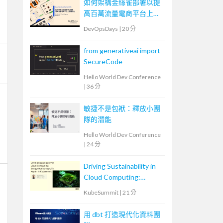
如何架構金絲雀部署以提
高百萬流量電商平台上版
穩定性
DevOpsDays
|
20 分
from generativeai import
SecureCode
Hello World Dev Conference
|
36 分
敏捷不是包袱：釋放小團
隊的潛能
Hello World Dev Conference
|
24 分
Driving Sustainability in
Cloud Computing:
Energy Monitoring with
KubeSummit
|
21 分
Kepler in Kubernetes
用 dbt 打造現代化資料團