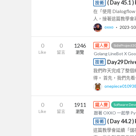
( Day 45.1
技術
在「使用 Dialogf
人，接著這篇教學會再繼續
oxxo
‧
2023-10
0
0
1246
鐵人賽
SideProject3
Like
留言
瀏覽
Golang LineBot X
Day29 Dri
技術
我們昨天完成了整個組合C
得。 首先，我們先看一下
onepiece01093
0
0
1911
鐵人賽
Software Dev
Like
留言
瀏覽
跟著 OXXO 一起學 Py
( Day 44
技術
這篇教學會延續「儲存使