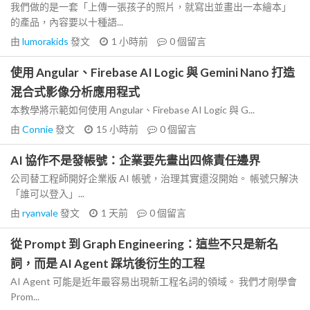
我們做的是一套「上傳一張孩子的照片，就寫出並畫出一本繪本」
的產品，內容要以十種語...
由
lumorakids
發文
1 小時前
0
個留言
使用 Angular、Firebase AI Logic 與 Gemini Nano 打造
混合式影像分析應用程式
本教學將示範如何使用 Angular、Firebase AI Logic 與 G...
由
Connie
發文
15 小時前
0
個留言
AI 協作不是發帳號：企業要先畫出四條責任邊界
公司替工程師開好企業版 AI 帳號，治理其實還沒開始。 帳號只解決
「誰可以登入」...
由
ryanvale
發文
1 天前
0
個留言
從 Prompt 到 Graph Engineering：這些不只是新名
詞，而是 AI Agent 踩坑後衍生的工程
AI Agent 可能是近年最容易出現新工程名詞的領域。 我們才剛學會
Prom...