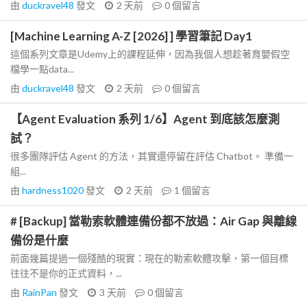
由
duckravel48
發文
2 天前
0
個留言
[Machine Learning A-Z [2026] ] 學習筆記 Day1
這個系列文章是Udemy上的課程延伸，因為我個人想趁著育嬰假空
檔學一點data...
由
duckravel48
發文
2 天前
0
個留言
【Agent Evaluation 系列 1/6】Agent 到底該怎麼測
試？
很多團隊評估 Agent 的方法，其實還停留在評估 Chatbot。 準備一
組...
由
hardness1020
發文
2 天前
1
個留言
# [Backup] 當勒索軟體連備份都不放過：Air Gap 與離線
備份是什麼
前面幾篇提過一個殘酷的現實：現在的勒索軟體攻擊，第一個目標
往往不是你的正式資料，...
由
RainPan
發文
3 天前
0
個留言