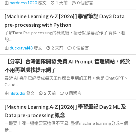
由
hardness1020
發文
1 天前
0
個留言
[Machine Learning A-Z [2026] ] 學習筆記 Day3 Data
pre-processing with Python
了解Data Pre-processing的概念後，接著就是要實作了 資料下載
的...
由
duckravel48
發文
2 天前
0
個留言
【分享】台灣團隊開發 免費 AI Prompt 管理網站，終於
不用再到處找提示詞了
最近 AI 幾乎已經變成每天工作都會用到的工具。像是 ChatGPT、
Claud...
由
nlstudio
發文
2 天前
0
個留言
[Machine Learning A-Z [2026] ] 學習筆記 Day2 ML 及
Data pre-processing 概念
一邊要上課一邊還要寫這個不容易! 整個machine learning分成三個
步...