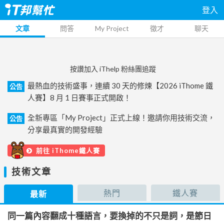
登入
文章
問答
My Project
徵才
聊天
按讚加入 iThelp 粉絲團追蹤
最熱血的技術盛事，連續 30 天的修煉【2026 iThome 鐵
公告
人賽】8 月 1 日賽事正式開啟！
全新專區「My Project」正式上線！邀請你用技術交流，
公告
分享最真實的開發經驗
前往 iThome鐵人賽
技術文章
熱門
鐵人賽
最新
同一篇內容翻成十種語言，要換掉的不只是詞，是節日