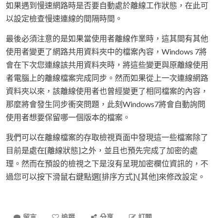
如果遇到慢速網路時是否要自動處於離線工作狀態，在此可
以設定檢查慢速連線的間隔時間。
最後必須注意的是如果當使用者離線作業時，這其間有其他
使用者變更了網路共用資料夾中的檔案內容，Windows 7將
會在下次您連線該共用資料夾時，將這些變更與原離線使用
者電腦上的離線檔案完成同步。然而如果從上一次連線網路
資料夾以來，該離線使用者也曾經變更了相同檔案的內容，
那麼將會發生同步衝突問題，此刻Windows7將會自動詢問
使用者想要保留哪一個版本的檔案。
我們可以在離線檔案的存取檢視頁面中發現這一些檔案除了
目前是處在[離線狀態]之外，並且也預先完成了加密的處
理。然而在預設的檢視之下是沒有呈現加密欄位資訊的，不
過您可以按下滑鼠右鍵點選[排序方式]\[其他]來修改設定。
留言
追蹤
分享
訂閱