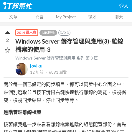
登入
文章
問答
My Project
徵才
聊天
MIS技術
DAY
3
2014 鐵人賽
2
Windows Server 儲存管理與應用(3)-離線
檔案的使用-3
Windows Server 儲存管理與應用
系列 第
3
篇
joviku
12 年前
‧
6891
瀏覽
關於每一個已設定的同步項目，都可以同步中心介面之中，
來個別選取並且按下滑鼠右鍵快速執行離線的瀏覽、檢視衝
突、檢視同步結果、停止同步等等。
進階管理離線檔案
接著讓我進一步來看看離線檔案進階的組態配置部份。首先