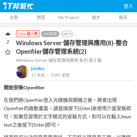
登入
文章
問答
My Project
徵才
聊天
MIS技術
DAY
8
2014 鐵人賽
2
Windows Server 儲存管理與應用(8)-整合
Openfiler儲存管理系統(2)
Windows Server 儲存管理與應用
系列 第
8
篇
joviku
12 年前
‧
3086
瀏覽
開始安裝Openfiler
在我們將Openfiler放入光碟機與開機之後，將會出現
Openfiler的啟動畫面，請直接按下[Enter]來使用介面安裝即
可，如果您習慣於文字模式的安裝方式，則可以在輸入linux
text之後按下[Enter]即可。