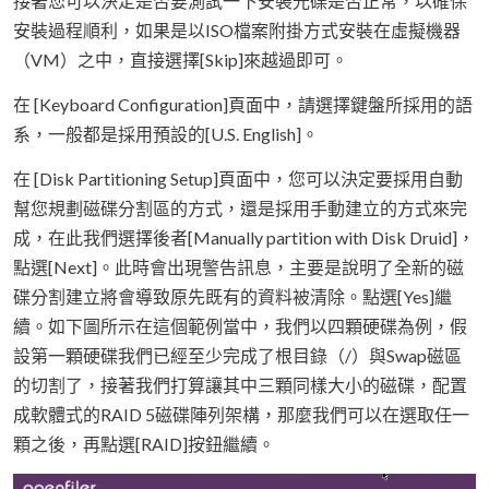
接著您可以決定是否要測試一下安裝光碟是否正常，以確保
安裝過程順利，如果是以ISO檔案附掛方式安裝在虛擬機器
（VM）之中，直接選擇[Skip]來越過即可。
在 [Keyboard Configuration]頁面中，請選擇鍵盤所採用的語
系，一般都是採用預設的[U.S. English]。
在 [Disk Partitioning Setup]頁面中，您可以決定要採用自動
幫您規劃磁碟分割區的方式，還是採用手動建立的方式來完
成，在此我們選擇後者[Manually partition with Disk Druid]，
點選[Next]。此時會出現警告訊息，主要是說明了全新的磁
碟分割建立將會導致原先既有的資料被清除。點選[Yes]繼
續。如下圖所示在這個範例當中，我們以四顆硬碟為例，假
設第一顆硬碟我們已經至少完成了根目錄（/）與Swap磁區
的切割了，接著我們打算讓其中三顆同樣大小的磁碟，配置
成軟體式的RAID 5磁碟陣列架構，那麼我們可以在選取任一
顆之後，再點選[RAID]按鈕繼續。