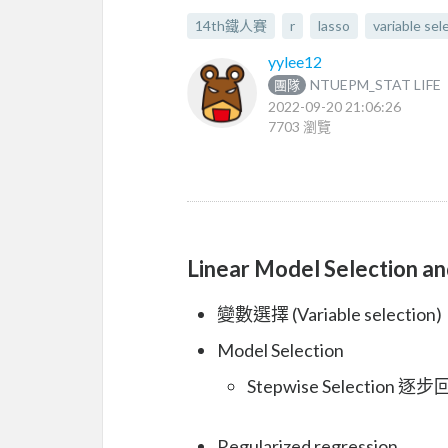
14th鐵人賽
r
lasso
variable sel
yylee12
NTUEPM_STAT LIFE
團隊
2022-09-20 21:06:26
7703 瀏覽
Linear Model Selection an
變數選擇 (Variable selection)
Model Selection
Stepwise Selection 逐
Regularized regression