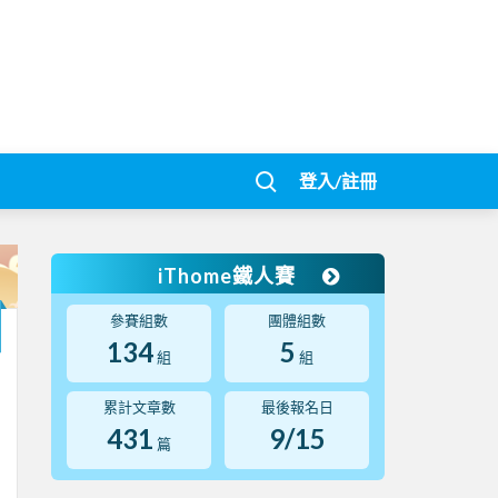
登入/註冊
iThome鐵人賽
參賽組數
團體組數
134
5
組
組
累計文章數
最後報名日
431
9/15
篇