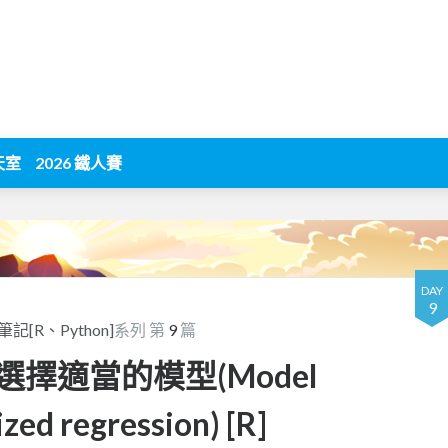
天室
2026 鐵人賽
DAY
9
R、Python]
系列 第
9
篇
和選擇適當的模型(Model
ized regression) [R]