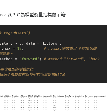
ection，以 BIC 為模型衡量指標做示範:
# regsubsets()
Salary 
~
 .
,
 data 
=
 Hitters 
,
                        nvmax 
=
19
,
# nvmax:變數數目 #共20個變
個變數。
                         method 
=
"forward"
)
# method:"forward", "back
察每次模型的變數選擇
 每個新增變數的新模型的衡量指標BIC值