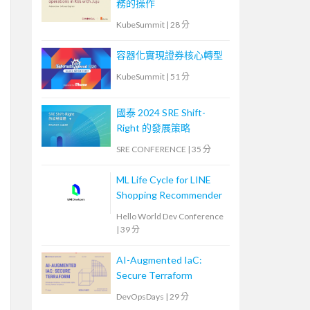
務的操作
KubeSummit
|
28 分
容器化實現證券核心轉型
KubeSummit
|
51 分
國泰 2024 SRE Shift-
Right 的發展策略
SRE CONFERENCE
|
35 分
ML Life Cycle for LINE
Shopping Recommender
Hello World Dev Conference
|
39 分
AI-Augmented IaC:
Secure Terraform
DevOpsDays
|
29 分