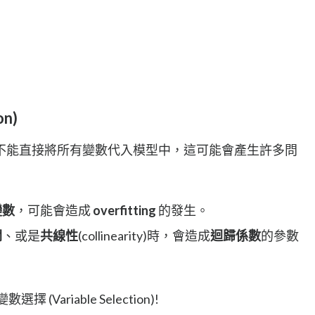
on)
不能直接將所有變數代入模型中，這可能會產生許多問
變數
，可能會造成
overfitting
的發生。
關
、或是
共線性
(collinearity)時，會造成
迴歸係數
的參數
Variable Selection)!