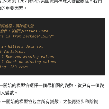
範，這是1986 到 1987 賽季的美國職業棒球大聯盟數據。我們
)的重要因素。
進行資料處裡，清除遺失值
 套件，以讀取Hitters Data
rs is from package"ISLR2"
 in Hitters data set
0 Variables, 
# Removes missing values
# Check no missing values
ing: 263 rows.
election: 一開始的模型會選擇一個最相關的變數，從只有一個變
加入變數。
Selection: 一開始的模型會包含所有變數，之後再逐步移除變