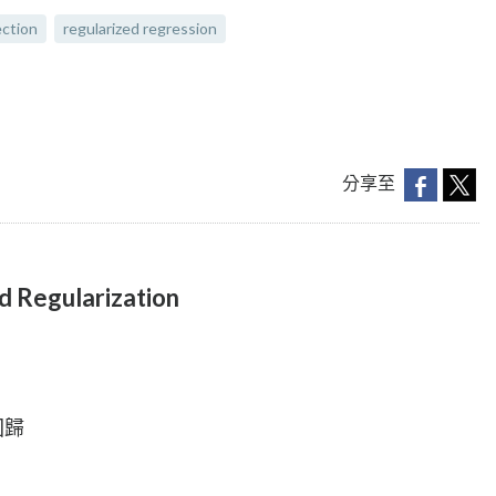
ection
regularized regression
分享至
d Regularization
步回歸