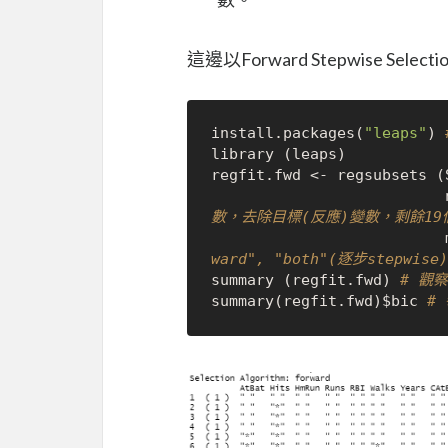
這邊以Forward Stepwise Sel
install.packages
(
"leaps"
)
library 
(
leaps
)
regfit.fwd 
<-
 regsubsets 
(
  
數，去除目標(反應)變數，剩餘19
 
ward", "both"(逐步stepwise)
summary 
(
regfit.fwd
)
# 觀
summary
(
regfit.fwd
)
$
bic 
#