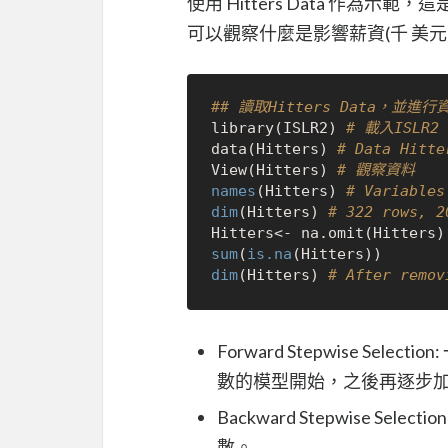
使用 Hitters Data 作為示
可以觀察什麼是影響薪資(千 美元
## 讀取Hitters Data，並
library
(
ISLR2
)
# 載入ISLR2
data
(
Hitters
)
# Data Hitte
View
(
Hitters
)
# 觀察資料
names
(
Hitters
)
# Variables
dim
(
Hitters
)
# 322 rows, 2
Hitters
<-
 na.omit
(
Hitters
)
sum
(
is.na
(
Hitters
)
)
dim
(
Hitters
)
# After remov
Forward Stepwise S
數的模型開始，之後再逐步
Backward Stepwise 
數。