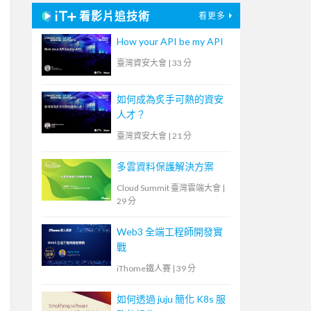
看影片追技術
看更多
How your API be my API
臺灣資安大會
|
33 分
如何成為炙手可熱的資安
人才？
臺灣資安大會
|
21 分
多雲資料保護解決方案
Cloud Summit 臺灣雲端大會
|
29 分
Web3 全端工程師開發實
戰
iThome鐵人賽
|
39 分
如何透過 juju 簡化 K8s 服