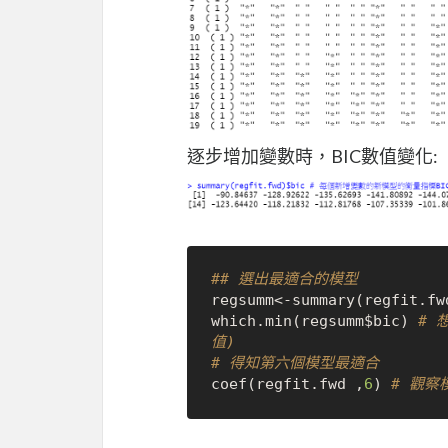
逐步增加變數時，BIC數值變化:
## 選出最適合的模型
regsumm
<-
summary
(
regfit.fw
which.min
(
regsumm
$
bic
)
# 
值)
# 得知第六個模型最適合
coef
(
regfit.fwd 
,
6
)
# 觀察