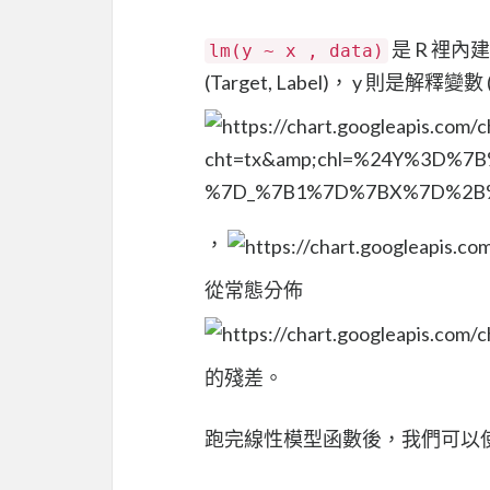
是 R 裡內建
lm(y ~ x , data)
(Target, Label)， y 則是解釋變
，
從常態分佈
的殘差。
跑完線性模型函數後，我們可以