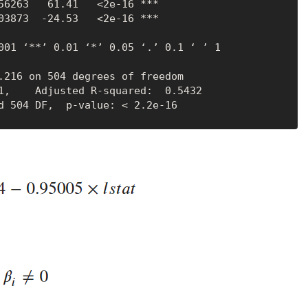
56263   61.41   <2e-16 ***

03873  -24.53   <2e-16 ***

.216 on 504 degrees of freedom

32 
