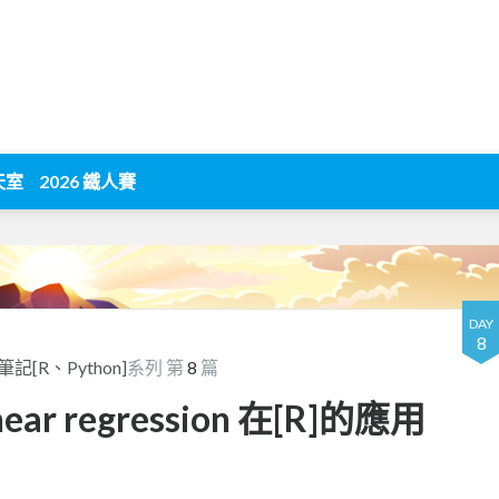
天室
2026 鐵人賽
DAY
8
R、Python]
系列 第
8
篇
ear regression 在[R]的應用