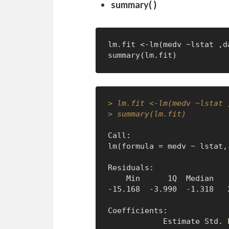
summary( )
lm.fit 
<-
lm
(
medv 
~
lstat 
,
d
summary
(
lm.fit
)
> lm.fit <-lm(medv ~lstat 
> summary(lm.fit)
Call:

lm(formula = medv ~ lstat, 
    Min      1Q  Median      3Q     Max 

            Estimate Std. Error t value Pr(>|t|)    
