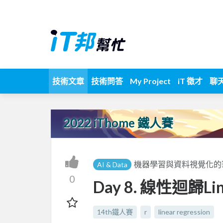
技術文章
技術問答
My Project
iT 徵才
聊
2022 iThome 鐵人賽
機器學習與資料視覺化的筆記[
AI & Data
0
Day 8. 線性迴歸Lin
14th鐵人賽
r
linear regression