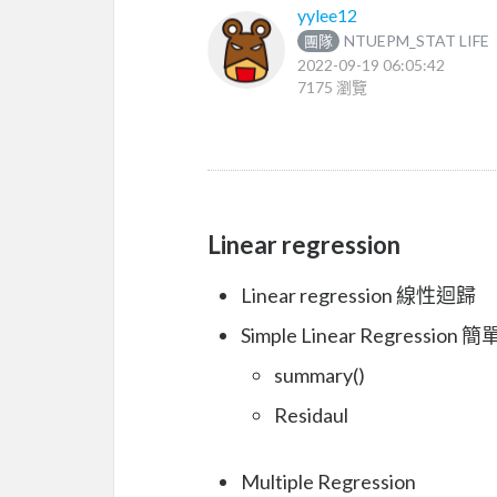
yylee12
NTUEPM_STAT LIFE
團隊
2022-09-19 06:05:42
7175 瀏覽
Linear regression
Linear regression 線性迴歸
Simple Linear Regressio
summary()
Residaul
Multiple Regression