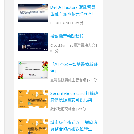
Dell AI Factory 賦能智慧
金融：落地多元 GenAI 應
用實踐
IT EXPLAINED
|
35 分
機敏檔案軌跡稽核
Cloud Summit 臺灣雲端大會
|
30 分
「AI 不累－智慧醫療新夥
伴」
臺灣醫院資訊主管會議
|
23 分
SecurityScorecard 打造政
府供應鏈資安可視化與治
理機制
數位政府高峰會
|
28 分
城市級主權式 AI，邁向虛
實整合的高雄數位孿生平