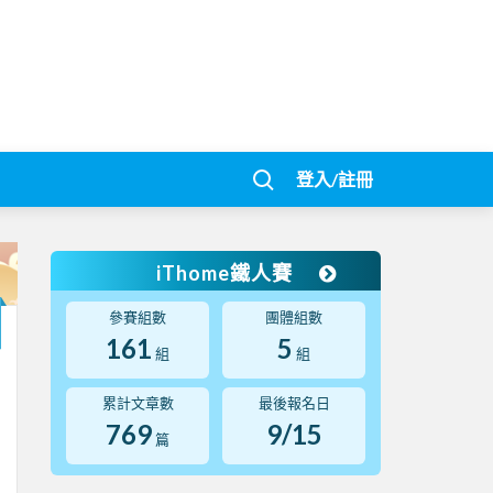
登入/註冊
iThome鐵人賽
參賽組數
團體組數
161
5
組
組
累計文章數
最後報名日
769
9/15
篇