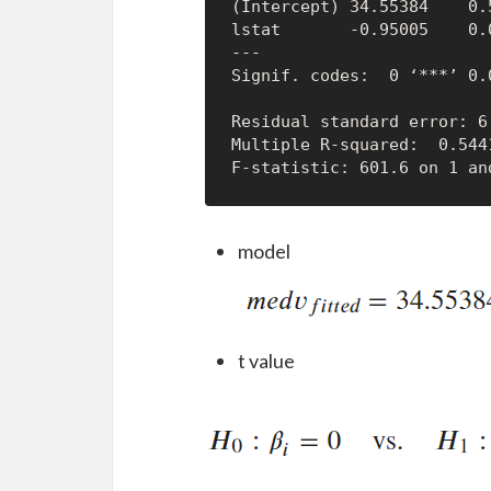
(Intercept) 34.55384    0.
lstat       -0.95005    0.
---

Residual standard error: 6
Multiple R-squared:  0.5441,	Adjusted R-squared:  0.54
model
t value