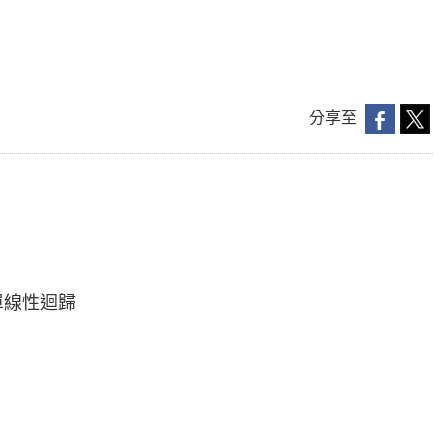
分享至
n 簡單線性迴歸