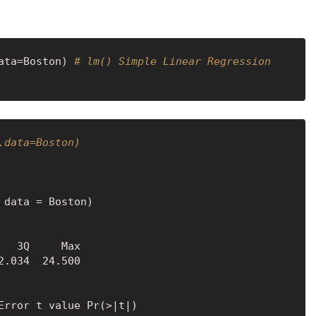
ata
=
Boston
)
# lm() Simple Linear Regression
,data=Boston)
data = Boston)
