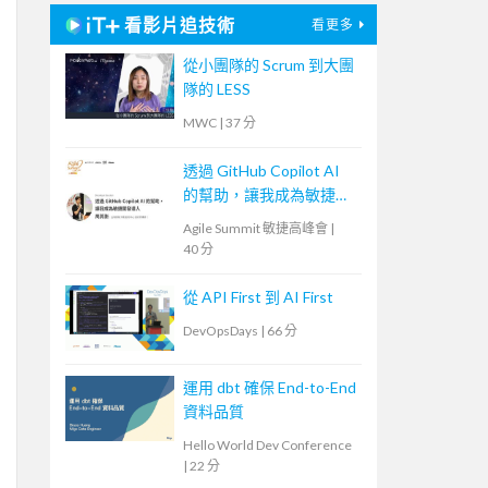
看影片追技術
看更多
從小團隊的 Scrum 到大團
隊的 LESS
MWC
|
37 分
透過 GitHub Copilot AI
的幫助，讓我成為敏捷開
發人
Agile Summit 敏捷高峰會
|
40 分
從 API First 到 AI First
DevOpsDays
|
66 分
運用 dbt 確保 End-to-End
資料品質
Hello World Dev Conference
|
22 分