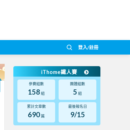
登入/註冊
iThome鐵人賽
參賽組數
團體組數
158
5
組
組
累計文章數
最後報名日
690
9/15
篇