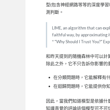
型(包含神經網路等等的深度學習
測判斷。
LIME, an algorithm that can expla
faithful way, by approximating i
* “Why Should I Trust You?” Expl
和昨天提到的隨機森林中可以計算
除此之外，它不只告訴你影響的
在分類問題時，它能解釋有
在迴歸問題時，它能提供你
因此，當我們知道模型是依據什
知識直覺的評論這個模型可不可