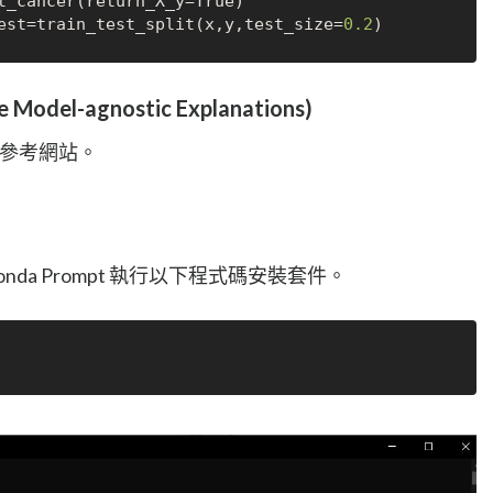
t_cancer(return_X_y=
True
)

est=train_test_split(x,y,test_size=
0.2
e Model-agnostic Explanations)
參考網站。
onda Prompt 執行以下程式碼安裝套件。