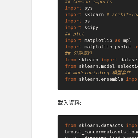
## Common imports
import
import
 sklearn 
# scikit-le
import
import
## plot
import
 matplotlib 
as
import
 matplotlib.pyplot 
a
## 分割資料
from
 sklearn 
import
from
 sklearn.model_selecti
## modelbuilding 模型套件
from
 sklearn.ensemble 
impo
載入資料:
from
 sklearn.datasets 
impo
breast_cancer=datasets.load