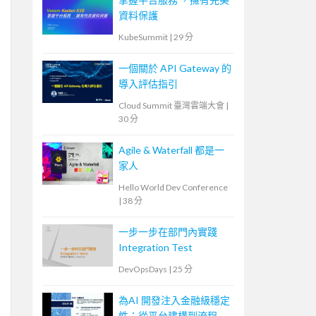
資料保護
KubeSummit
|
29 分
一個關於 API Gateway 的
導入評估指引
Cloud Summit 臺灣雲端大會
|
30 分
Agile & Waterfall 都是一
家人
Hello World Dev Conference
|
38 分
一步一步在部門內實踐
Integration Test
DevOpsDays
|
25 分
為AI 開發注入金融級穩定
性：從平台建構到流程自