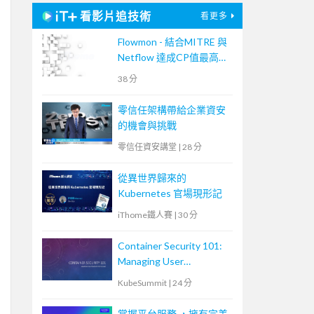
看影片追技術
看更多
Flowmon - 結合MITRE 與
Netflow 達成CP值最高的
資安事件應變手段
38 分
零信任架構帶給企業資安
的機會與挑戰
零信任資安講堂
|
28 分
從異世界歸來的
Kubernetes 官場現形記
iThome鐵人賽
|
30 分
Container Security 101:
Managing User
Permissions for Volumes
KubeSummit
|
24 分
掌握平台服務 ，擁有完美