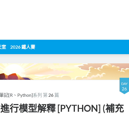
天室
2026 鐵人賽
DAY
26
R、Python]
系列 第
26
篇
ME 進行模型解釋 [PYTHON] (補充