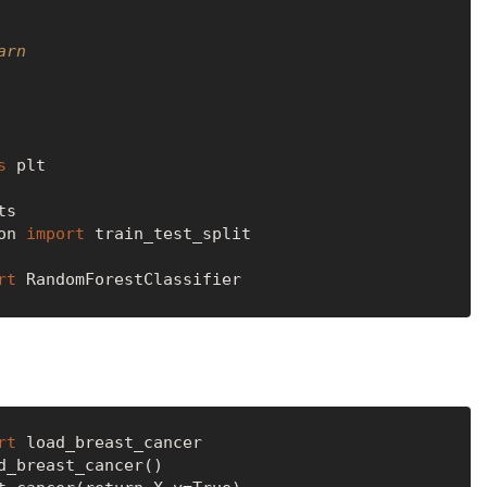
arn
s
on 
import
rt
rt
 load_breast_cancer

_breast_cancer()
