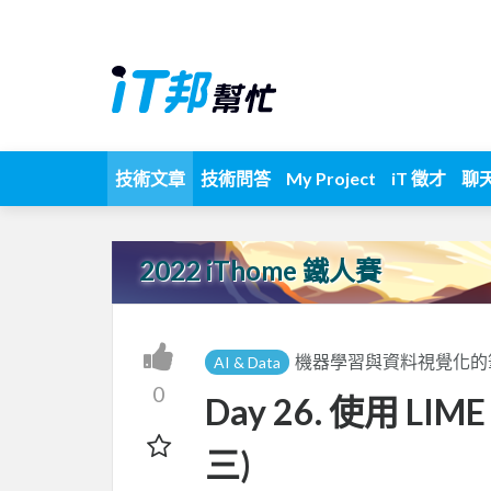
技術文章
技術問答
My Project
iT 徵才
聊
2022 iThome 鐵人賽
機器學習與資料視覺化的筆記[
AI & Data
0
Day 26. 使用 LI
三)