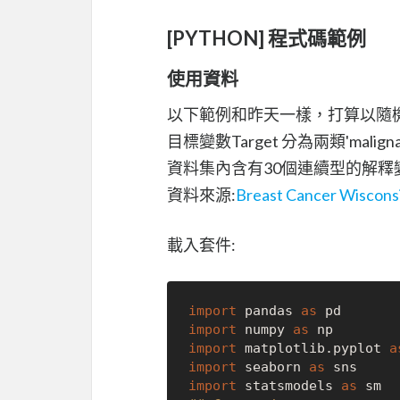
[PYTHON] 程式碼範例
使用資料
以下範例和昨天一樣，打算以隨機森林建模
目標變數Target 分為兩類'malig
資料集內含有30個連續型的解釋
資料來源:
Breast Cancer Wisconsi
載入套件:
import
 pandas 
as
import
 numpy 
as
import
 matplotlib.pyplot 
a
import
 seaborn 
as
import
 statsmodels 
as