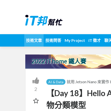
技術文章
技術問答
My Project
iT 徵才
聊
2022 iThome 鐵人賽
就用 Jetson Nano 來實作 
AI & Data
2
【Day 18】Hello 
物分類模型