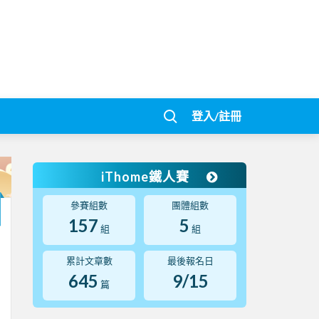
登入/註冊
iThome鐵人賽
參賽組數
團體組數
157
5
組
組
累計文章數
最後報名日
645
9/15
篇