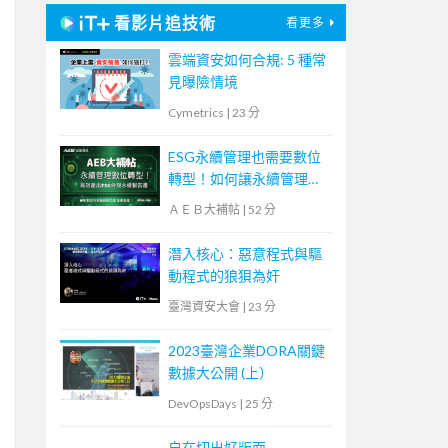
看影片追技術
看更多
雲端資安如何合規: 5 種常
見曝險情境
Cymetrics
|
23 分
ESG永續管理也需要數位
轉型！如何讓永續管理既
高效又符合國際標章？
ＡＥＢ大補帖
|
52 分
【宏碁資訊網路學堂】
潛入核心：惡意程式與驅
動程式的狼狽為奸
臺灣資安大會
|
23 分
2023臺灣企業DORA關鍵
數據大公開 (上）
DevOpsDays
|
25 分
自在切出好版面