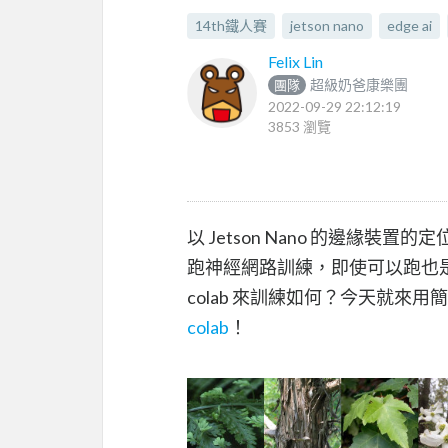
14th鐵人賽
jetson nano
edge ai
Felix Lin
超級奶爸康樂團
團隊
2022-09-29 22:12:19
3853 瀏覽
以 Jetson Nano 的邊緣
跑神經網路訓練，即使可以跑也是會
colab 來訓練如何？今天就來用簡
colab
！