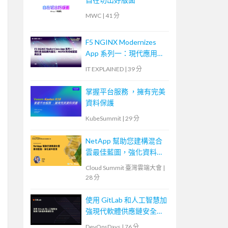
MWC
|
41 分
F5 NGINX Modernizes
App 系列一：現代應用架
構的基石：NGINX的技術
IT EXPLAINED
|
39 分
藍圖與未來
掌握平台服務 ，擁有完美
資料保護
KubeSummit
|
29 分
NetApp 幫助您建構混合
雲最佳藍圖，強化資料管
理
Cloud Summit 臺灣雲端大會
|
28 分
使用 GitLab 和人工智慧加
強現代軟體供應鏈安全
Securing the Modern
DevOpsDays
|
76 分