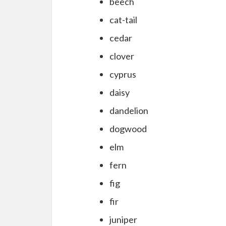
beech
cat-tail
cedar
clover
cyprus
daisy
dandelion
dogwood
elm
fern
fig
fir
juniper