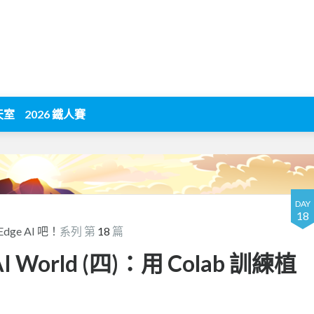
天室
2026 鐵人賽
DAY
18
Edge AI 吧！
系列 第
18
篇
AI World (四)：用 Colab 訓練植