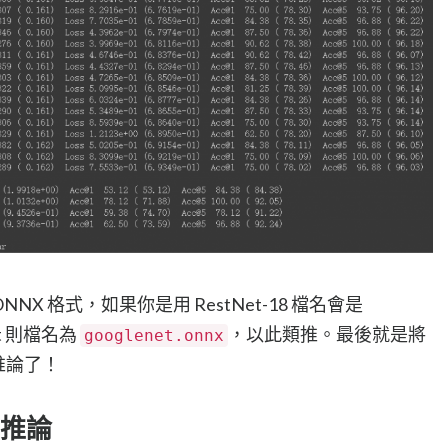
ONNX 格式，如果你是用 RestNet-18 檔名會是
et 則檔名為
，以此類推。最後就是將
googlenet.onnx
做推論了！
進行推論