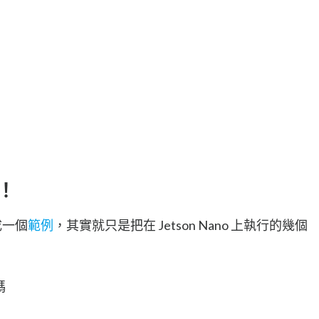
吧！
成一個
範例
，其實就只是把在 Jetson Nano 上執行的幾個
：
碼