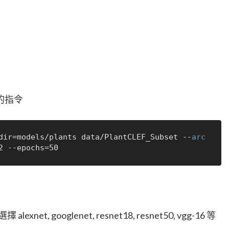
的指令
dir=models/plants data/PlantCLEF_Subset --
arc
net, googlenet, resnet18, resnet50, vgg-16 等