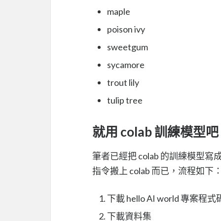
maple
poison ivy
sweetgum
sycamore
trout lily
tulip tree
就用 colab 訓練模型
筆者已經把 colab 的訓練模型寫
指令搬上 colab 而已，流程如下
下載 hello AI world 專案程式
下載資料集