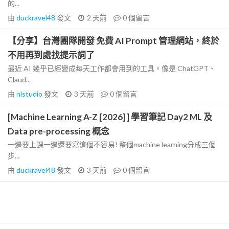
的...
由
duckravel48
發文
2 天前
0
個留言
【分享】台灣團隊開發 免費 AI Prompt 管理網站，終於
不用再到處找提示詞了
最近 AI 幾乎已經變成每天工作都會用到的工具。像是 ChatGPT、
Claud...
由
nlstudio
發文
3 天前
0
個留言
[Machine Learning A-Z [2026] ] 學習筆記 Day2 ML 及
Data pre-processing 概念
一邊要上課一邊還要寫這個不容易! 整個machine learning分成三個
步...
由
duckravel48
發文
3 天前
0
個留言