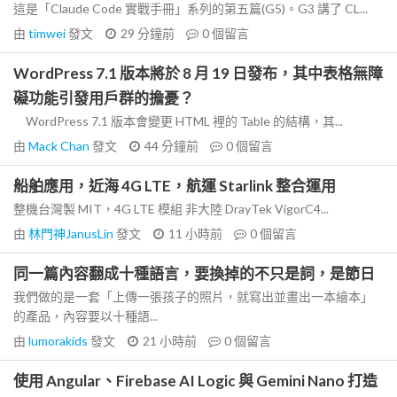
這是「Claude Code 實戰手冊」系列的第五篇(G5)。G3 講了 CL...
由
timwei
發文
29 分鐘前
0
個留言
WordPress 7.1 版本將於 8 月 19 日發布，其中表格無障
礙功能引發用戶群的擔憂？
WordPress 7.1 版本會變更 HTML 裡的 Table 的結構，其...
由
Mack Chan
發文
44 分鐘前
0
個留言
船舶應用，近海 4G LTE，航運 Starlink 整合運用
整機台灣製 MIT，4G LTE 模組 非大陸 DrayTek VigorC4...
由
林門神JanusLin
發文
11 小時前
0
個留言
同一篇內容翻成十種語言，要換掉的不只是詞，是節日
我們做的是一套「上傳一張孩子的照片，就寫出並畫出一本繪本」
的產品，內容要以十種語...
由
lumorakids
發文
21 小時前
0
個留言
使用 Angular、Firebase AI Logic 與 Gemini Nano 打造