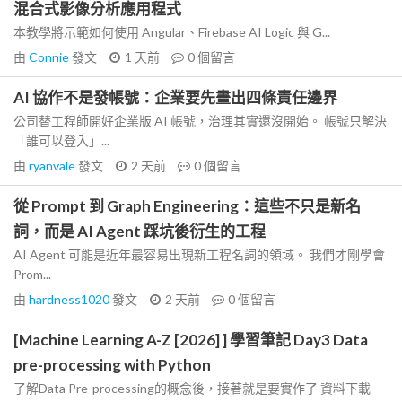
混合式影像分析應用程式
本教學將示範如何使用 Angular、Firebase AI Logic 與 G...
由
Connie
發文
1 天前
0
個留言
AI 協作不是發帳號：企業要先畫出四條責任邊界
公司替工程師開好企業版 AI 帳號，治理其實還沒開始。 帳號只解決
「誰可以登入」...
由
ryanvale
發文
2 天前
0
個留言
從 Prompt 到 Graph Engineering：這些不只是新名
詞，而是 AI Agent 踩坑後衍生的工程
AI Agent 可能是近年最容易出現新工程名詞的領域。 我們才剛學會
Prom...
由
hardness1020
發文
2 天前
0
個留言
[Machine Learning A-Z [2026] ] 學習筆記 Day3 Data
pre-processing with Python
了解Data Pre-processing的概念後，接著就是要實作了 資料下載