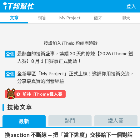
登入
文章
問答
My Project
徵才
聊天
按讚加入 iThelp 粉絲團追蹤
最熱血的技術盛事，連續 30 天的修煉【2026 iThome 鐵
公告
人賽】8 月 1 日賽事正式開啟！
全新專區「My Project」正式上線！邀請你用技術交流，
公告
分享最真實的開發經驗
前往 iThome鐵人賽
技術文章
熱門
鐵人賽
最新
換 section 不斷線 — 把「當下進度」交接給下一個對話