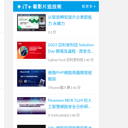
看影片追技術
看更多
以智造轉型提升企業節能
力 永續力
21 分
2023 亞利安科技 Solution
Day 開場及議程 - 資安合
規及內外兼顧的安全防禦
CipherTech 亞利安科技
|
42 分
進階PHP網路爬蟲開發經
驗談
iThome鐵人賽
|
41 分
Flowmon NDR 7x24 的人
工智慧網路安全分析師如
何快速掌握網路偵測與回
IT EXPLAINED
|
40 分
應
K8s 網路除錯所需技能大