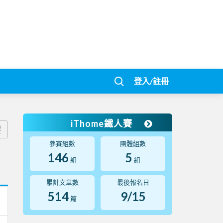
登入/註冊
iThome鐵人賽
蹤
參賽組數
團體組數
146
5
組
組
累計文章數
最後報名日
514
9/15
篇