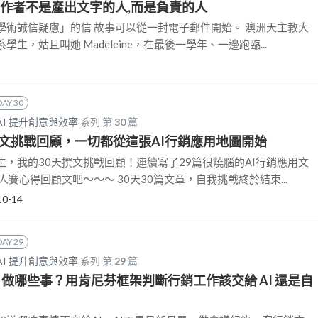
結:作者不是產出文字的人,而是負責的人
學術誠信疑慮」的信 故事可以從一封電子郵件開始。 澳洲天主教大
學生，姑且叫她 Madeleine，在最後一學年、一邊跑臨...
DAY 30
AI 提升創意與效率
系列 第
30
篇
撰文挑戰回顧，一切都從這張AI行銷應用地圖開始
，我的30天撰文挑戰回顧！連續寫了29篇很燒腦的AI行銷應用文
人賽心得回顧文吧～～～ 30天30篇文章，自我挑戰終於結束...
10-14
DAY 29
AI 提升創意與效率
系列 第
29
篇
I 做哪些事？用肯尼芬框架判斷行銷工作該交給 AI 還是自