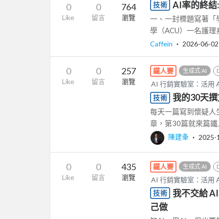
AI率的終
技術
0
0
764
Like
留言
瀏覽
一、一封標題寫著「
學（ACU）一名護理系
Caffein
‧
2026-06-02
0
0
257
鐵人賽
生成式 AI
Like
留言
瀏覽
AI 行銷實驗室：活用 
我的30天
技術
每天一篇寫到懷疑人生
章，第30篇就來篇鐵
陳建夆
‧
2025-
0
0
435
鐵人賽
生成式 AI
Like
留言
瀏覽
AI 行銷實驗室：活用 
我不交給 A
技術
己做