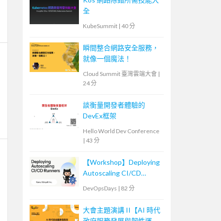
全
KubeSummit
|
40 分
瞬間整合網路安全服務，
就像一個魔法！
Cloud Summit 臺灣雲端大會
|
24 分
談衡量開發者體驗的
DevEx框架
Hello World Dev Conference
|
43 分
【Workshop】Deploying
Autoscaling CI/CD
Runners
DevOpsDays
|
82 分
大會主題演講 II【AI 時代
政府服務發展與韌性運作