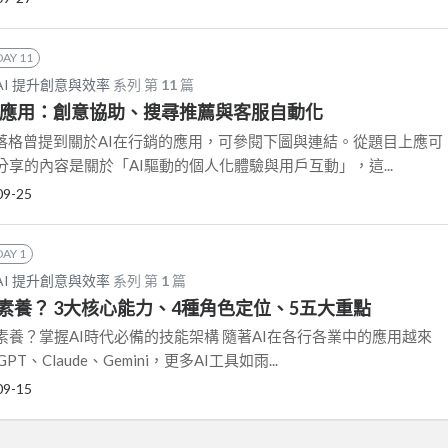
DAY 11
AI 提升創意與效率
系列 第
11
篇
三大應用：創意協助、搜尋推薦與客服自動化
的部落格曾提到關於AI在行銷的應用，可參閱下圖與連結。從題目上應可
享的內容是關於「AI驅動的個人化體驗與用戶互動」，這...
09-25
DAY 1
AI 提升創意與效率
系列 第
1
篇
I素養？ 3大核心能力、4種角色定位、5五大重點
素養？掌握AI時代必備的技能架構 隨著AI在各行各業中的應用越來
T、Claude、Gemini，更多AI工具如雨...
09-15