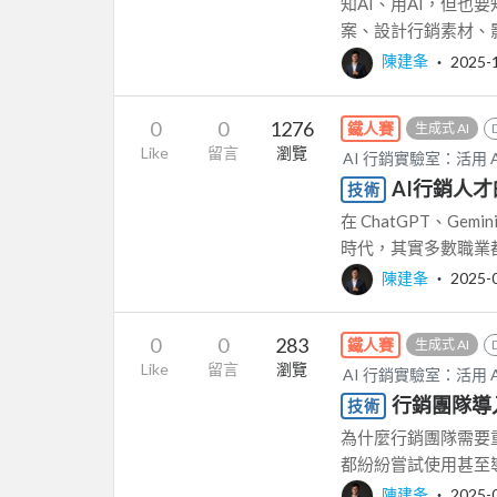
知AI、用AI，但也
案、設計行銷素材、影
陳建夆
‧
2025-
0
0
1276
鐵人賽
生成式 AI
Like
留言
瀏覽
AI 行銷實驗室：活用 
AI行銷人
技術
在 ChatGPT、Gemi
時代，其實多數職業都
陳建夆
‧
2025-
0
0
283
鐵人賽
生成式 AI
Like
留言
瀏覽
AI 行銷實驗室：活用 
行銷團隊導入
技術
為什麼行銷團隊需要重
都紛紛嘗試使用甚至
陳建夆
‧
2025-