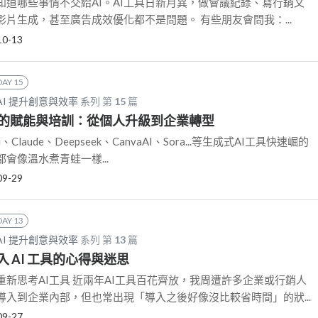
要知道哪些事情不交給AI。AI工具日新月異，做會議紀錄、寫行銷文
片生成，甚至廣告成效優化都不是問題。 有些朋友會問我：...
10-13
DAY 15
AI 提升創意與效率
系列 第
15
篇
才的賦能與培訓：從個人升級到企業轉型
ni、Claude、Deepseek、CanvaAI、Sora...等生成式AI工具快速崛的
會像溫水煮青蛙一樣...
09-29
DAY 13
AI 提升創意與效率
系列 第
13
篇
 AI 工具的心得與迷思
新思考AI工具 近兩年AI工具百花齊放，我周遭許多企業或行銷人
導入到企業內部，但也常出現「導入之後好像沒比較省時間」的狀...
09-27