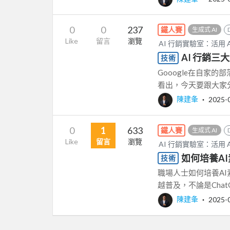
0
0
237
鐵人賽
生成式 AI
Like
留言
瀏覽
AI 行銷實驗室：活用 
AI 行銷
技術
Gooogle在自家
看出，今天要跟大家分
陳建夆
‧
2025-
0
1
633
鐵人賽
生成式 AI
Like
留言
瀏覽
AI 行銷實驗室：活用 
如何培養A
技術
職場人士如何培養AI
越普及，不論是ChatGP
陳建夆
‧
2025-