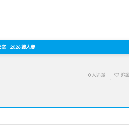
天室
2026 鐵人賽
追
0
人追蹤