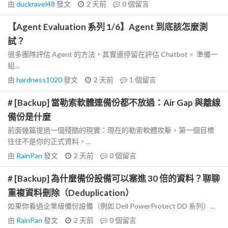
由
duckravel48
發文
2 天前
0
個留言
【Agent Evaluation 系列 1/6】Agent 到底該怎麼測
試？
很多團隊評估 Agent 的方法，其實還停留在評估 Chatbot。 準備一
組...
由
hardness1020
發文
2 天前
1
個留言
# [Backup] 當勒索軟體連備份都不放過：Air Gap 與離線
備份是什麼
前面幾篇提過一個殘酷的現實：現在的勒索軟體攻擊，第一個目標
往往不是你的正式資料，...
由
RainPan
發文
2 天前
0
個留言
# [Backup] 為什麼備份設備可以塞進 30 倍的資料？聊聊
重複資料刪除（Deduplication）
如果你看過企業級備份設備（例如 Dell PowerProtect DD 系列）...
由
RainPan
發文
2 天前
0
個留言