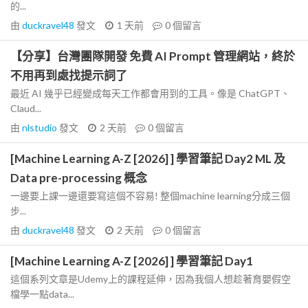
的...
由
duckravel48
發文
1 天前
0
個留言
【分享】台灣團隊開發 免費 AI Prompt 管理網站，終於
不用再到處找提示詞了
最近 AI 幾乎已經變成每天工作都會用到的工具。像是 ChatGPT、
Claud...
由
nlstudio
發文
2 天前
0
個留言
[Machine Learning A-Z [2026] ] 學習筆記 Day2 ML 及
Data pre-processing 概念
一邊要上課一邊還要寫這個不容易! 整個machine learning分成三個
步...
由
duckravel48
發文
2 天前
0
個留言
[Machine Learning A-Z [2026] ] 學習筆記 Day1
這個系列文章是Udemy上的課程延伸，因為我個人想趁著育嬰假空
檔學一點data...