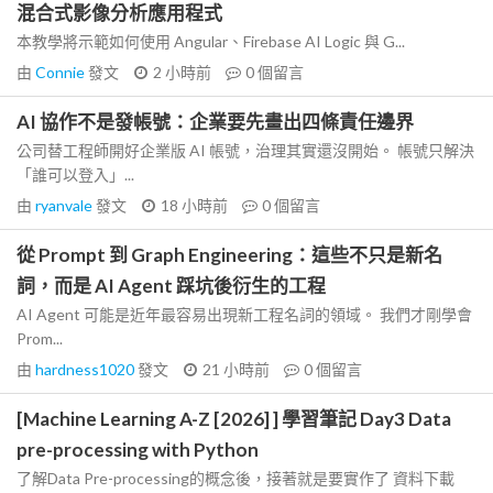
混合式影像分析應用程式
本教學將示範如何使用 Angular、Firebase AI Logic 與 G...
由
Connie
發文
2 小時前
0
個留言
AI 協作不是發帳號：企業要先畫出四條責任邊界
公司替工程師開好企業版 AI 帳號，治理其實還沒開始。 帳號只解決
「誰可以登入」...
由
ryanvale
發文
18 小時前
0
個留言
從 Prompt 到 Graph Engineering：這些不只是新名
詞，而是 AI Agent 踩坑後衍生的工程
AI Agent 可能是近年最容易出現新工程名詞的領域。 我們才剛學會
Prom...
由
hardness1020
發文
21 小時前
0
個留言
[Machine Learning A-Z [2026] ] 學習筆記 Day3 Data
pre-processing with Python
了解Data Pre-processing的概念後，接著就是要實作了 資料下載