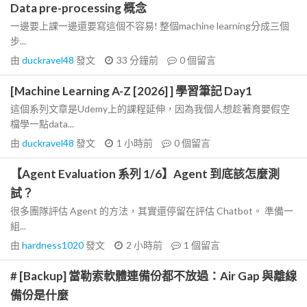
Data pre-processing 概念
一邊要上課一邊還要寫這個不容易! 整個machine learning分成三個
步...
由
duckravel48
發文
33 分鐘前
0
個留言
[Machine Learning A-Z [2026] ] 學習筆記 Day1
這個系列文章是Udemy上的課程延伸，因為我個人想趁著育嬰假空
檔學一點data...
由
duckravel48
發文
1 小時前
0
個留言
【Agent Evaluation 系列 1/6】Agent 到底該怎麼測
試？
很多團隊評估 Agent 的方法，其實還停留在評估 Chatbot。 準備一
組...
由
hardness1020
發文
2 小時前
1
個留言
# [Backup] 當勒索軟體連備份都不放過：Air Gap 與離線
備份是什麼