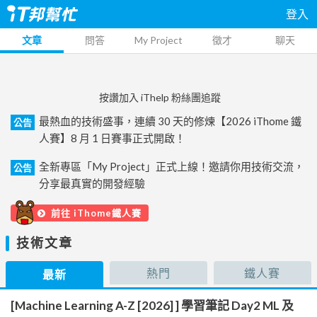
登入
文章
問答
My Project
徵才
聊天
按讚加入 iThelp 粉絲團追蹤
最熱血的技術盛事，連續 30 天的修煉【2026 iThome 鐵
公告
人賽】8 月 1 日賽事正式開啟！
全新專區「My Project」正式上線！邀請你用技術交流，
公告
分享最真實的開發經驗
前往 iThome鐵人賽
技術文章
熱門
鐵人賽
最新
[Machine Learning A-Z [2026] ] 學習筆記 Day2 ML 及