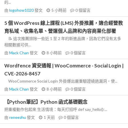
的...
由
logohow1020
發文
5 小時前
0
個留言
5 個 WordPress 線上課程 (LMS) 外掛推薦，適合經營教
育私域、收集名單、營運個人品牌和內容商業化部署
📝 這次推薦排除一些近 1 至 2 年的新進品牌，因為它們沒有太多
相關數據可供...
由
Mack Chan
發文
8 小時前
0
個留言
Wordfence 資安通報 | WooCommerce - Social Login |
CVE-2026-8457
WooCommerce Social Login 外掛爆出嚴重驗證繞過漏洞，使...
由
Mack Chan
發文
8 小時前
0
個留言
【Python筆記】Python 函式基礎觀念
把重複動作包起來 生活情境：每天打招呼 def say_hello():...
由
reneezhu
發文
1 天前
0
個留言