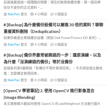
前面幾篇提過一個殘酷的現實：現在的勒索軟體攻擊，第一個目標
往往不是你的正式資料，...
由
RainPan
發文
4 小時前
0
個留言
# [Backup] 為什麼備份設備可以塞進 30 倍的資料？聊聊
重複資料刪除（Deduplication）
如果你看過企業級備份設備（例如 Dell PowerProtect DD 系列）...
由
RainPan
發文
4 小時前
0
個留言
# [Backup] 備份界最常被跳過的一步：還原演練，以及
為什麼「沒演練過的備份」等於沒備份
這個系列第4篇聊過「有備份不等於救得回來」，今天把這個主題收
尾：怎麼確定救得回來...
由
RainPan
發文
4 小時前
0
個留言
[OpenCV 學習筆記] 2. 使用 OpenCV 進行影像混合
(Image Blending)
本文將簡單示範如何使用 OpenCV 的 addWeighted 方法進行圖片