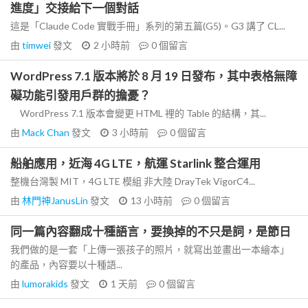
進度」交接給下一個對話
這是「Claude Code 實戰手冊」系列的第五篇(G5)。G3 講了 CL...
由
timwei
發文
2 小時前
0
個留言
WordPress 7.1 版本將於 8 月 19 日發布，其中表格無障
礙功能引發用戶群的擔憂？
WordPress 7.1 版本會變更 HTML 裡的 Table 的結構，其...
由
Mack Chan
發文
3 小時前
0
個留言
船舶應用，近海 4G LTE，航運 Starlink 整合運用
整機台灣製 MIT，4G LTE 模組 非大陸 DrayTek VigorC4...
由
林門神JanusLin
發文
13 小時前
0
個留言
同一篇內容翻成十種語言，要換掉的不只是詞，是節日
我們做的是一套「上傳一張孩子的照片，就寫出並畫出一本繪本」
的產品，內容要以十種語...
由
lumorakids
發文
1 天前
0
個留言