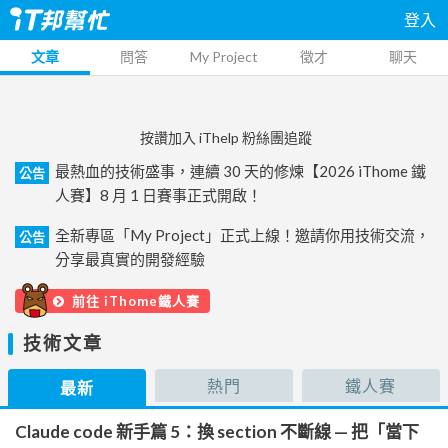
登入
文章
問答
My Project
徵才
聊天
按讚加入 iThelp 粉絲團追蹤
最熱血的技術盛事，連續 30 天的修煉【2026 iThome 鐵
公告
人賽】8 月 1 日賽事正式開啟！
全新專區「My Project」正式上線！邀請你用技術交流，
公告
分享最真實的開發經驗
前往 iThome鐵人賽
技術文章
熱門
鐵人賽
最新
Claude code 新手篇 5：換 section 不斷線 — 把「當下