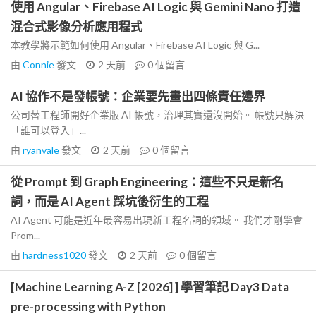
使用 Angular、Firebase AI Logic 與 Gemini Nano 打造
混合式影像分析應用程式
本教學將示範如何使用 Angular、Firebase AI Logic 與 G...
由
Connie
發文
2 天前
0
個留言
AI 協作不是發帳號：企業要先畫出四條責任邊界
公司替工程師開好企業版 AI 帳號，治理其實還沒開始。 帳號只解決
「誰可以登入」...
由
ryanvale
發文
2 天前
0
個留言
從 Prompt 到 Graph Engineering：這些不只是新名
詞，而是 AI Agent 踩坑後衍生的工程
AI Agent 可能是近年最容易出現新工程名詞的領域。 我們才剛學會
Prom...
由
hardness1020
發文
2 天前
0
個留言
[Machine Learning A-Z [2026] ] 學習筆記 Day3 Data
pre-processing with Python