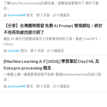
了解Data Pre-processing的概念後，接著就是要實作了 資料下載
的...
由
duckravel48
發文
2 天前
0
個留言
【分享】台灣團隊開發 免費 AI Prompt 管理網站，終於
不用再到處找提示詞了
最近 AI 幾乎已經變成每天工作都會用到的工具。像是 ChatGPT、
Claud...
由
nlstudio
發文
3 天前
0
個留言
[Machine Learning A-Z [2026] ] 學習筆記 Day2 ML 及
Data pre-processing 概念
一邊要上課一邊還要寫這個不容易! 整個machine learning分成三個
步...
由
duckravel48
發文
3 天前
0
個留言