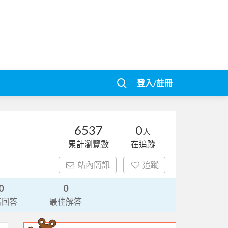
登入/註冊
6537
0
人
累計瀏覽數
在追蹤
站內簡訊
追蹤
0
0
請回答
最佳解答