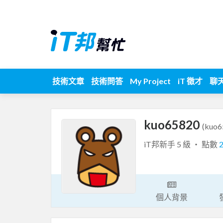
技術文章
技術問答
My Project
iT 徵才
聊
kuo65820
(kuo6
iT邦新手 5 級 ‧ 點數
個人背景