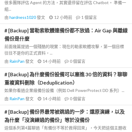
很多團隊評估 Agent 的方法，其實還停留在評估 Chatbot。 準備一
組...
由
hardness1020
發文
12 小時前
1
個留言
# [Backup] 當勒索軟體連備份都不放過：Air Gap 與離線
備份是什麼
前面幾篇提過一個殘酷的現實：現在的勒索軟體攻擊，第一個目標
往往不是你的正式資料，...
由
RainPan
發文
14 小時前
0
個留言
# [Backup] 為什麼備份設備可以塞進 30 倍的資料？聊聊
重複資料刪除（Deduplication）
如果你看過企業級備份設備（例如 Dell PowerProtect DD 系列）...
由
RainPan
發文
14 小時前
0
個留言
# [Backup] 備份界最常被跳過的一步：還原演練，以及
為什麼「沒演練過的備份」等於沒備份
這個系列第4篇聊過「有備份不等於救得回來」，今天把這個主題收