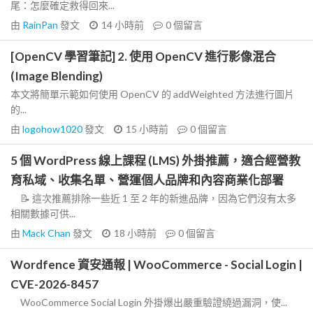
尾：怎麼確定救得回來...
由
RainPan
發文
14 小時前
0
個留言
[OpenCV 學習筆記] 2. 使用 OpenCV 進行影像混合
(Image Blending)
本文將簡單示範如何使用 OpenCV 的 addWeighted 方法進行圖片
的...
由
logohow1020
發文
15 小時前
0
個留言
5 個 WordPress 線上課程 (LMS) 外掛推薦，適合經營教
育私域、收集名單、營運個人品牌和內容商業化部署
📝 這次推薦排除一些近 1 至 2 年的新進品牌，因為它們沒有太多
相關數據可供...
由
Mack Chan
發文
18 小時前
0
個留言
Wordfence 資安通報 | WooCommerce - Social Login |
CVE-2026-8457
WooCommerce Social Login 外掛爆出嚴重驗證繞過漏洞，使...