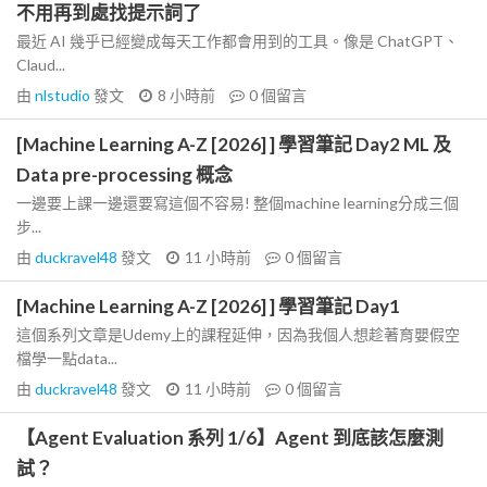
不用再到處找提示詞了
最近 AI 幾乎已經變成每天工作都會用到的工具。像是 ChatGPT、
Claud...
由
nlstudio
發文
8 小時前
0
個留言
[Machine Learning A-Z [2026] ] 學習筆記 Day2 ML 及
Data pre-processing 概念
一邊要上課一邊還要寫這個不容易! 整個machine learning分成三個
步...
由
duckravel48
發文
11 小時前
0
個留言
[Machine Learning A-Z [2026] ] 學習筆記 Day1
這個系列文章是Udemy上的課程延伸，因為我個人想趁著育嬰假空
檔學一點data...
由
duckravel48
發文
11 小時前
0
個留言
【Agent Evaluation 系列 1/6】Agent 到底該怎麼測
試？