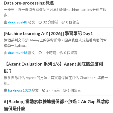
Data pre-processing 概念
一邊要上課一邊還要寫這個不容易! 整個machine learning分成三個
步...
由
duckravel48
發文
32 分鐘前
0
個留言
[Machine Learning A-Z [2026] ] 學習筆記 Day1
這個系列文章是Udemy上的課程延伸，因為我個人想趁著育嬰假空
檔學一點data...
由
duckravel48
發文
1 小時前
0
個留言
【Agent Evaluation 系列 1/6】Agent 到底該怎麼測
試？
很多團隊評估 Agent 的方法，其實還停留在評估 Chatbot。 準備一
組...
由
hardness1020
發文
2 小時前
1
個留言
# [Backup] 當勒索軟體連備份都不放過：Air Gap 與離線
備份是什麼