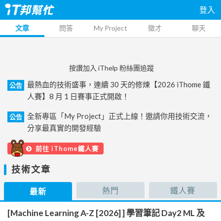
登入
文章
問答
My Project
徵才
聊天
按讚加入 iThelp 粉絲團追蹤
最熱血的技術盛事，連續 30 天的修煉【2026 iThome 鐵
公告
人賽】8 月 1 日賽事正式開啟！
全新專區「My Project」正式上線！邀請你用技術交流，
公告
分享最真實的開發經驗
前往 iThome鐵人賽
技術文章
熱門
鐵人賽
最新
[Machine Learning A-Z [2026] ] 學習筆記 Day2 ML 及