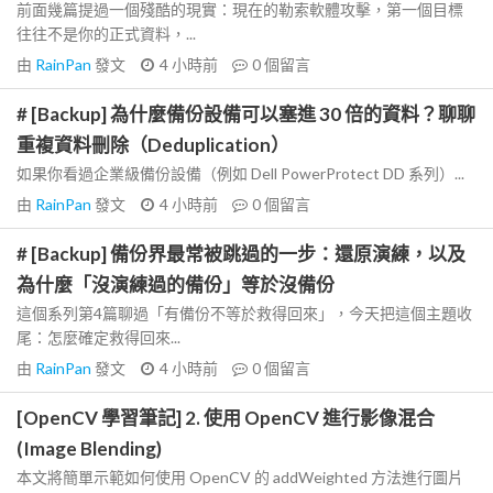
前面幾篇提過一個殘酷的現實：現在的勒索軟體攻擊，第一個目標
往往不是你的正式資料，...
由
RainPan
發文
4 小時前
0
個留言
# [Backup] 為什麼備份設備可以塞進 30 倍的資料？聊聊
重複資料刪除（Deduplication）
如果你看過企業級備份設備（例如 Dell PowerProtect DD 系列）...
由
RainPan
發文
4 小時前
0
個留言
# [Backup] 備份界最常被跳過的一步：還原演練，以及
為什麼「沒演練過的備份」等於沒備份
這個系列第4篇聊過「有備份不等於救得回來」，今天把這個主題收
尾：怎麼確定救得回來...
由
RainPan
發文
4 小時前
0
個留言
[OpenCV 學習筆記] 2. 使用 OpenCV 進行影像混合
(Image Blending)
本文將簡單示範如何使用 OpenCV 的 addWeighted 方法進行圖片