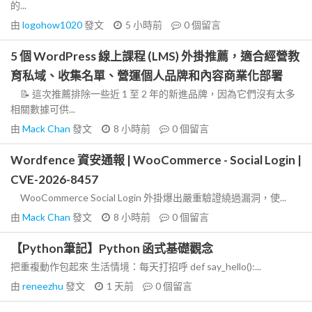
的...
由
logohow1020
發文
5 小時前
0
個留言
5 個 WordPress 線上課程 (LMS) 外掛推薦，適合經營教
育私域、收集名單、營運個人品牌和內容商業化部署
📝 這次推薦排除一些近 1 至 2 年的新進品牌，因為它們沒有太多
相關數據可供...
由
Mack Chan
發文
8 小時前
0
個留言
Wordfence 資安通報 | WooCommerce - Social Login |
CVE-2026-8457
WooCommerce Social Login 外掛爆出嚴重驗證繞過漏洞，使...
由
Mack Chan
發文
8 小時前
0
個留言
【Python筆記】Python 函式基礎觀念
把重複動作包起來 生活情境：每天打招呼 def say_hello():...
由
reneezhu
發文
1 天前
0
個留言