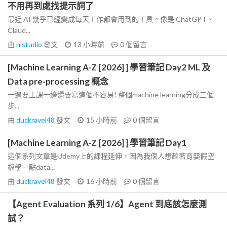
不用再到處找提示詞了
最近 AI 幾乎已經變成每天工作都會用到的工具。像是 ChatGPT、
Claud...
由
nlstudio
發文
13 小時前
0
個留言
[Machine Learning A-Z [2026] ] 學習筆記 Day2 ML 及
Data pre-processing 概念
一邊要上課一邊還要寫這個不容易! 整個machine learning分成三個
步...
由
duckravel48
發文
15 小時前
0
個留言
[Machine Learning A-Z [2026] ] 學習筆記 Day1
這個系列文章是Udemy上的課程延伸，因為我個人想趁著育嬰假空
檔學一點data...
由
duckravel48
發文
16 小時前
0
個留言
【Agent Evaluation 系列 1/6】Agent 到底該怎麼測
試？