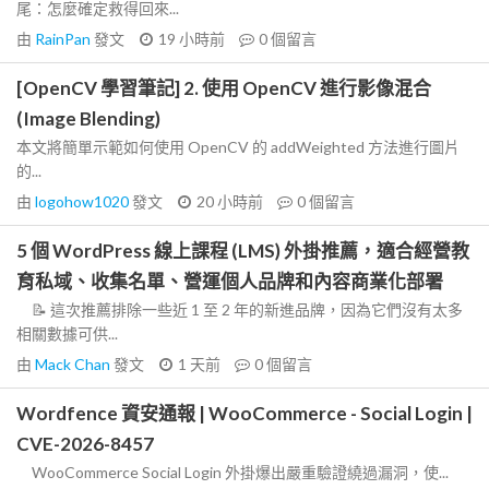
尾：怎麼確定救得回來...
由
RainPan
發文
19 小時前
0
個留言
[OpenCV 學習筆記] 2. 使用 OpenCV 進行影像混合
(Image Blending)
本文將簡單示範如何使用 OpenCV 的 addWeighted 方法進行圖片
的...
由
logohow1020
發文
20 小時前
0
個留言
5 個 WordPress 線上課程 (LMS) 外掛推薦，適合經營教
育私域、收集名單、營運個人品牌和內容商業化部署
📝 這次推薦排除一些近 1 至 2 年的新進品牌，因為它們沒有太多
相關數據可供...
由
Mack Chan
發文
1 天前
0
個留言
Wordfence 資安通報 | WooCommerce - Social Login |
CVE-2026-8457
WooCommerce Social Login 外掛爆出嚴重驗證繞過漏洞，使...