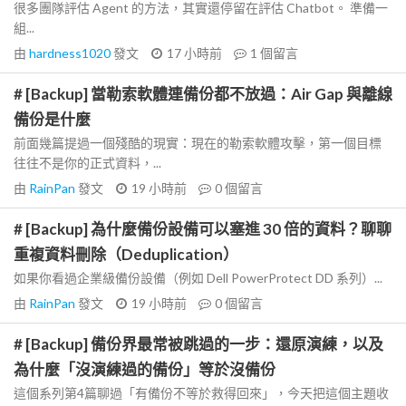
很多團隊評估 Agent 的方法，其實還停留在評估 Chatbot。 準備一
組...
由
hardness1020
發文
17 小時前
1
個留言
# [Backup] 當勒索軟體連備份都不放過：Air Gap 與離線
備份是什麼
前面幾篇提過一個殘酷的現實：現在的勒索軟體攻擊，第一個目標
往往不是你的正式資料，...
由
RainPan
發文
19 小時前
0
個留言
# [Backup] 為什麼備份設備可以塞進 30 倍的資料？聊聊
重複資料刪除（Deduplication）
如果你看過企業級備份設備（例如 Dell PowerProtect DD 系列）...
由
RainPan
發文
19 小時前
0
個留言
# [Backup] 備份界最常被跳過的一步：還原演練，以及
為什麼「沒演練過的備份」等於沒備份
這個系列第4篇聊過「有備份不等於救得回來」，今天把這個主題收