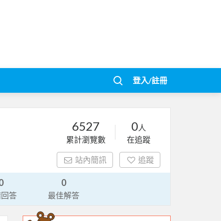
登入/註冊
6527
0
人
累計瀏覽數
在追蹤
站內簡訊
追蹤
0
0
請回答
最佳解答