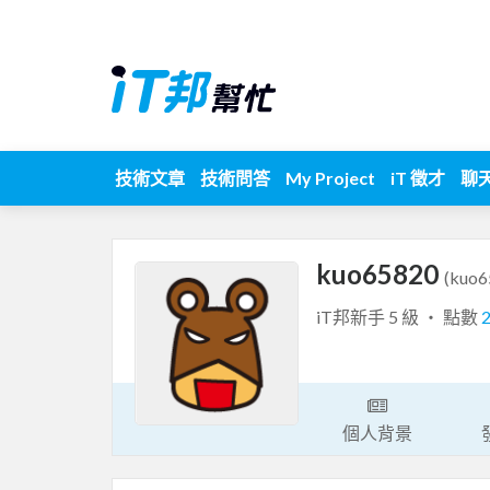
技術文章
技術問答
My Project
iT 徵才
聊
kuo65820
(kuo6
iT邦新手 5 級 ‧ 點數
個人背景