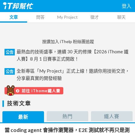
登入
文章
問答
My Project
徵才
聊天
按讚加入 iThelp 粉絲團追蹤
最熱血的技術盛事，連續 30 天的修煉【2026 iThome 鐵
公告
人賽】8 月 1 日賽事正式開啟！
全新專區「My Project」正式上線！邀請你用技術交流，
公告
分享最真實的開發經驗
前往 iThome鐵人賽
技術文章
熱門
鐵人賽
最新
當 coding agent 會操作瀏覽器，E2E 測試就不再只是測