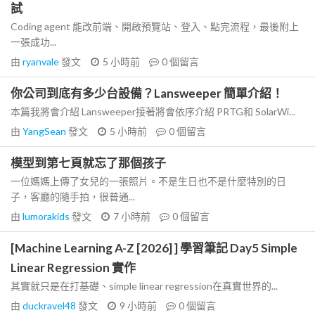
試
Coding agent 能改前端、開啟預覽站、登入、點完流程，最後附上
一張成功...
由
ryanvale
發文
5 小時前
0
個留言
你公司到底有多少台設備？Lansweeper 簡單介紹！
本篇我將會介紹 Lansweeper接著將會依序介紹 PRTG和 SolarWi...
由
YangSean
發文
5 小時前
0
個留言
模型到第七頁就忘了那個孩子
一位媽媽上傳了女兒的一張照片。不是生日也不是什麼特別的日
子，客廳的隨手拍，很普通...
由
lumorakids
發文
7 小時前
0
個留言
[Machine Learning A-Z [2026] ] 學習筆記 Day5 Simple
Linear Regression 實作
其實就只是在打基礎、simple linear regression在真實世界的...
由
duckravel48
發文
9 小時前
0
個留言