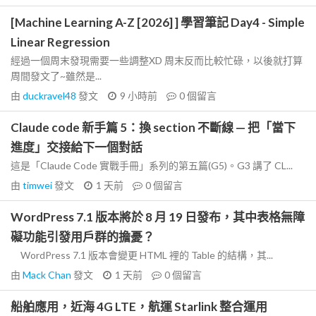
[Machine Learning A-Z [2026] ] 學習筆記 Day4 - Simple
Linear Regression
經過一個周末發現需要一些調整XD 周末反而比較忙碌，以後就打算
周間發文了~雖然是...
由
duckravel48
發文
9 小時前
0
個留言
Claude code 新手篇 5：換 section 不斷線 — 把「當下
進度」交接給下一個對話
這是「Claude Code 實戰手冊」系列的第五篇(G5)。G3 講了 CL...
由
timwei
發文
1 天前
0
個留言
WordPress 7.1 版本將於 8 月 19 日發布，其中表格無障
礙功能引發用戶群的擔憂？
WordPress 7.1 版本會變更 HTML 裡的 Table 的結構，其...
由
Mack Chan
發文
1 天前
0
個留言
船舶應用，近海 4G LTE，航運 Starlink 整合運用