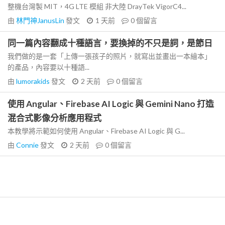
整機台灣製 MIT，4G LTE 模組 非大陸 DrayTek VigorC4...
由
林門神JanusLin
發文
1 天前
0
個留言
同一篇內容翻成十種語言，要換掉的不只是詞，是節日
我們做的是一套「上傳一張孩子的照片，就寫出並畫出一本繪本」
的產品，內容要以十種語...
由
lumorakids
發文
2 天前
0
個留言
使用 Angular、Firebase AI Logic 與 Gemini Nano 打造
混合式影像分析應用程式
本教學將示範如何使用 Angular、Firebase AI Logic 與 G...
由
Connie
發文
2 天前
0
個留言