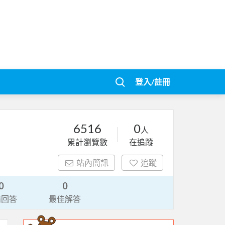
登入/註冊
6516
0
人
累計瀏覽數
在追蹤
站內簡訊
追蹤
0
0
請回答
最佳解答