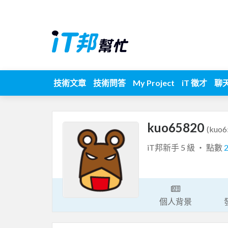
技術文章
技術問答
My Project
iT 徵才
聊
kuo65820
(kuo6
iT邦新手 5 級 ‧ 點數
個人背景